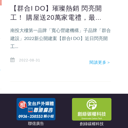
【群合I DO】璀璨熱銷 閃亮開
工！ 購屋送20萬家電禮，最...
南投大樓第一品牌「寬心營建機構」子品牌「群合
年
建設」2022新公開建案【群合I DO】近日閃亮開
工...
2022-08-31
閱讀更多＞
＞
聯億廣告
創綠碳權科技