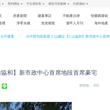
訊
系列網站
中古屋租售
廣告刊登服務
社群連結
文
房產新聞
建案專訪
不動產法律
快樂購屋術
巡禮
淨零永續
危老都更
逢甲人月刊
海外地產
台中建案
台中西屯區新屋 仁山建設【仁山協和】新市政中心首席
山協和】新市政中心首席地段首席豪宅
瀏覽數 : 800