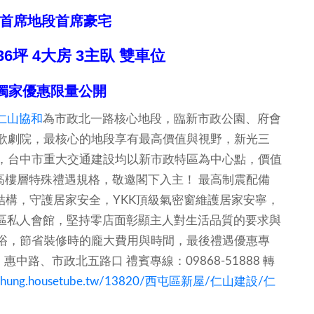
首席地段首席豪宅
6坪 4大房 3主臥 雙車位
 獨家優惠限量公開
仁山協和
為市政北一路核心地段，臨新市政公園、府會
歌劇院，最核心的地段享有最高價值與視野，新光三
，台中市重大交通建設均以新市政特區為中心點，價值
坪高樓層特殊禮遇規格，敬邀閣下入主！
最高制震配備
結構，守護居家安全，YKK頂級氣密窗維護居家安寧，
社區私人會館，堅持零店面彰顯主人對生活品質的要求與
浴，節省裝修時的龐大費用與時間，最後禮遇優惠專
惠中路、市政北五路口 禮賓專線：09868-51888 轉
taichung.housetube.tw/13820/西屯區新屋/仁山建設/仁