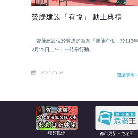
贊騰建設「有悅」 動土典禮
贊騰建設位於豐原的新案「贊騰有悅」於112
2月22日上午十一時舉行動...
2023-03-06
閱讀更多
獨領鳳燒
都市更新－危老王