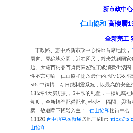
新市政中心
仁山協和
高樓層13
全新完工
市政路、惠中路新市政中心特區首席地段，
園道、夏綠地公園，近在咫尺，散步就到國家
越、大遠百精品百貨商圈塑造頂級消費生活圈
性不言可喻，仁山協和開放最佳的地段136
SRC中鋼構、新日鐵制震系統，以最高的安全
136坪4大房規劃，3主臥的配置，一樓純屬
氣度，全新標準配備配包括地坪、隔間、與衛
案，敬邀閣下輕鬆入主！
仁山協和
接待中心：
13820
台中西屯區新屋
房地王網址:
https://
山協和