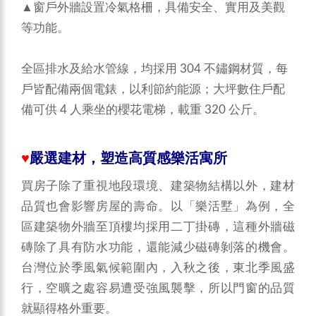
▲窗戶外牆設置冷氣格柵，具備安全、實用及美觀
等功能。
全區排水及給水管線，均採用 304 不鏽鋼材質，每
戶皆配備兩個電錶，以利節約能源；大坪數住戶配
備可供 4 人乘坐的櫻花電梯，載重 320 公斤。
♥
嚴選建材，塑造高質感樂活寓所
買房子除了重視地段環境、建築物結構以外，建材
品質也會影響房屋的壽命。以「樂活墅」為例，全
區建築物外牆至頂樓均採用二丁掛磚，這種外牆磁
磚除了具有防水功能，還能減少磁磚剝落的機會。
台灣位於季風氣候範圍內，入秋之後，東北季風盛
行，空曠之處容易遭受強風襲擊，所以門窗的品質
就顯得格外重要。