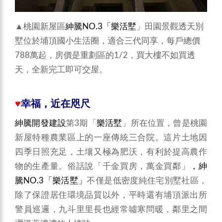
▲桃園新屋區
紳騰NO.3「樂活墅
」田園景觀透天別
墅位於埔頂國小生活圈，適合三代同享，每戶總價
788萬起，房價是重劃區的1/2，買大樓不如買透
天，全新完工即可交屋。
♥
幸福，近在咫尺
紳騰開發建設
第3期「
樂活墅
」所在位置，曾是桃園
新屋特種農業區上的一座傳統三合院。這片土地因
四季日照充足，土壤又極為肥沃，有利於提高農作
物的生產量。俗話說「千金買房，萬金買鄰」
，紳
騰NO.3「樂活墅」
不僅是低密度純住宅別墅社區，
除了保證居住環境品質以外，平時還有埔頂派出所
警員巡邏，九斗里里長也經常噓寒問暖，鄰里之間