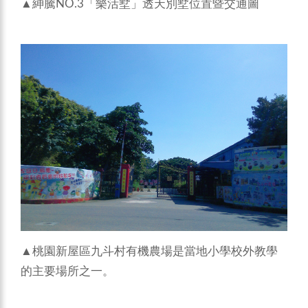
▲紳騰NO.3「樂活墅」透天別墅位置暨交通圖
▲桃園新屋區九斗村有機農場是當地小學校外教學
的主要場所之一。