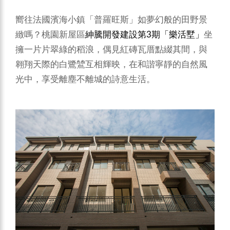
嚮往法國濱海小鎮「普羅旺斯」如夢幻般的田野景
緻嗎？桃園新屋區
紳騰開發建設第3期
「樂活墅」
坐
擁一片片翠綠的稻浪，偶見紅磚瓦厝點綴其間，與
翱翔天際的白鷺鷥互相輝映，在和諧寧靜的自然風
光中，享受離塵不離城的詩意生活。