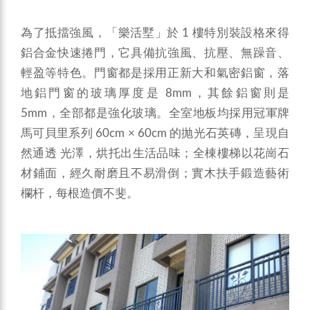
為了抵擋強風，「樂活墅」於 1 樓特別裝設格來得
鋁合金快速捲門，它具備抗強風、抗壓、無躁音、
輕盈等特色。門窗都是採用正新大和氣密鋁窗，落
地鋁門窗的玻璃厚度是 8mm，其餘鋁窗則是
5mm，全部都是強化玻璃。全室地板均採用冠軍牌
馬可貝里系列 60cm × 60cm 的抛光石英磚，呈現自
然通透 光澤，烘托出生活品味；全棟樓梯以花崗石
材鋪面，經久耐磨且不易滑倒；實木扶手鍛造藝術
欄杆，每根造價不斐。