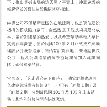
下，推出震撼市場的透天屋？事實上，紳騰建設的
崛起背景與寶佳建設機構緊密相連。
紳騰公司不僅是新屋區的在地建商，也是寶佳建設
機構的模板協力廠商，自然熟 悉工程技術與建材成
本。基於對建築的熱愛，以及希望幫助年輕人早日
實現買屋夢想，便於民國100 年 8 月正式成立紳騰
建設及雙晟營造廠，開始有計劃買地， 並邀請擅長
公共工程及公園造景的陳崇益建築師加入建築團
隊，確保建築品質。
常言道：「凡走過必留下痕跡」，儘管紳騰建設跨
入建築領域僅有短短 8 年，但已有「紳騰 1 期」及
「紳騰 2 期」分別於民國 101 年及 103 年上市銷
售，且均能於短時間內快速完銷。