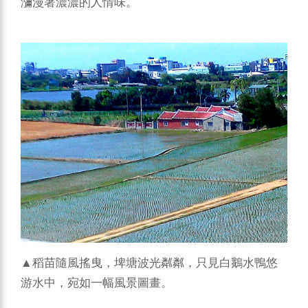
瀰漫著濃濃的人情味。
▲稻苗隨風搖曳，埤塘波光粼粼，只見白鵝水鴨悠
游水中，宛如一幅風景圖畫。