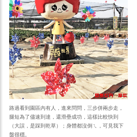
路過看到園區內有人，進來問問，三步併兩步走，
腿短為了儘速到達，還滑壘成功，這樣比較快到
（大誤，是踩到乾草）；身體都沒倒ㄟ，可見我下
盤很穩。