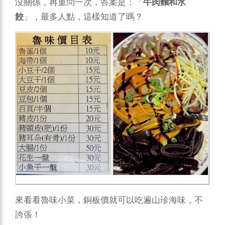
沒關係，再重問一次，答案是：「
牛肉麵和水
餃
」，最多人點，這樣知道了嗎？
來看看魯味小菜，銅板價就可以吃遍山珍海味，不
誇張！