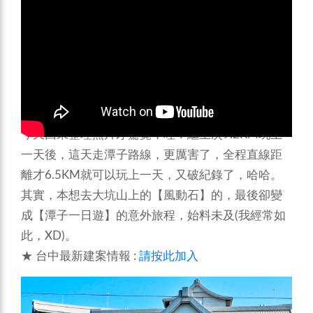
今天回來整理照片才驚覺，哇！繼上次9.2KM玩上
一天後，這天走潭子路線，更厲害了，全程直線距
離才6.5KM就可以玩上一天，又破紀錄了，哈哈。
其實，本想去大坑山上的【風動石】的，最後卻變
成【潭子一日遊】的意外旅程，始料未及(我經常如
此，XD)。
★ 台中最新建案情報 :
請按此加入