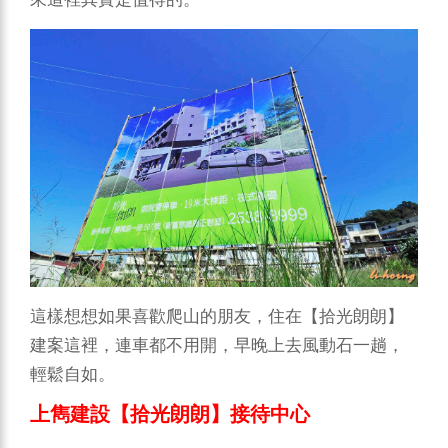
這樣想想如果喜歡爬山的朋友，住在【拾光朗朗】
建案這裡，連車都不用開，早晚上去風動石一趟，
輕鬆自如。
上雋建設【拾光朗朗】接待中心