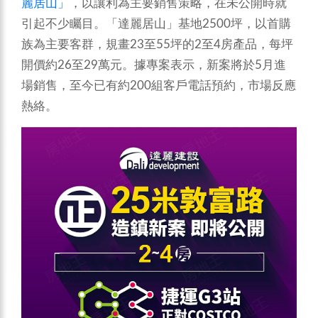
麗居山」
，以讓利為主要銷售策略，在未公開時就
引起不少矚目。「達麗居山」基地2500坪，以首購
族為主要客群，規畫23至55坪的2至4房產品，每坪
開價約26至29萬元。據專案表示，新案將於5月進
場銷售，至今已有約200組客戶電話預約，市場反應
熱絡。