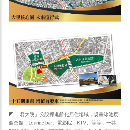
◤ 「君大院」公設採進齡化居住場域，規畫泳池度
假會館，Lounge bar、電影院、KTV、等等，一共