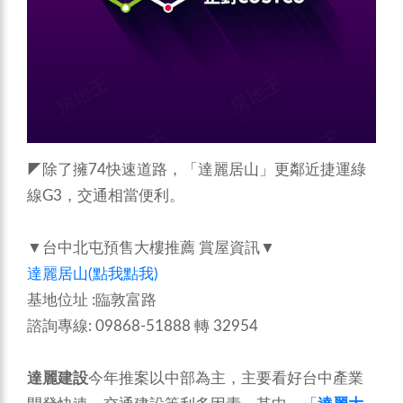
◤除了擁74快速道路，「達麗居山」更鄰近捷運綠
線G3，交通相當便利。
▼台中北屯預售大樓推薦 賞屋資訊▼
達麗居山(點我點我)
基地位址 :臨敦富路
諮詢專線: 09868-51888 轉 32954
達麗建設
今年推案以中部為主，主要看好台中產業