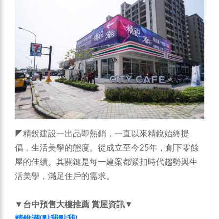
◤精銳建設一出品即熱銷，一直以來精銳始終提
倡，生活美學的態度。從成立至今25年，創下零餘
屋的佳績。其關鍵是每一建案都緊扣時代趨勢與生
活美學，滿足住戶的需求。
▼台中預售大樓推薦 賞屋資訊▼
精銳潮(點我點我)