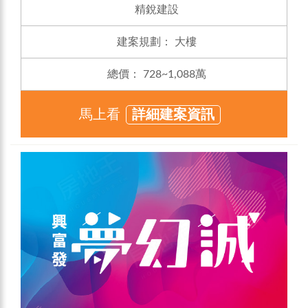
精銳建設
建案規劃：
大樓
總價：
728~1,088萬
馬上看
詳細建案資訊