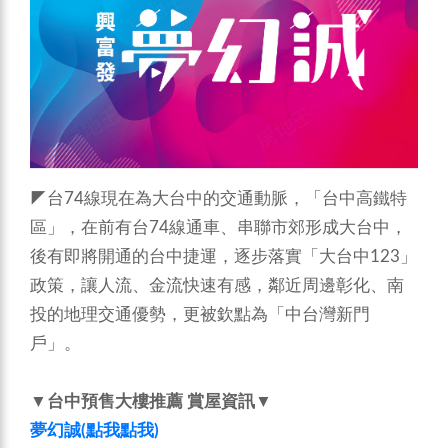
◤台74線現在為大台中的交通動脈，「台中高鐵特
區」，在前有台74線通車、串聯市郊形成大台中，
後有即將開通的台中捷運，逐步落實「大台中123」
政策，讓人流、金流快速有感，鄰近周邊彰化、南
投的地理交通優勢，更被欽點為「中台灣新門
戶」。
▼台中預售大樓推薦 賞屋資訊▼
夢幻誠(點我點我)