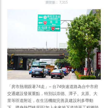
瀏覽數 : 7,315
「房市熱潮跟著74走」~ 台74快速道路為台中市府
交通建設發展重點，特別以崇德、潭子、太原、大
里等匝道附近，在生活機能完善及建設利多帶動
下，躋身熱門移居區!加上未來地下道填平工程將陸