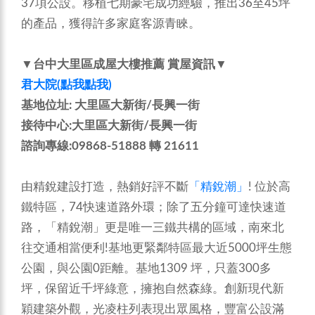
37項公設。移植七期豪宅成功經驗，推出36至45坪
的產品，獲得許多家庭客源青睞。
▼台中大里區成屋大樓推薦 賞屋資訊▼
君大院(點我點我)
基地位址: 大里區大新街/長興一街
接待中心:大里區大新街/長興一街
諮詢專線:09868-51888 轉 21611
由精銳建設打造，熱銷好評不斷
「精銳潮」
! 位於高
鐵特區，74快速道路外環；除了五分鐘可達快速道
路，「精銳潮」更是唯一三鐵共構的區域，南來北
往交通相當便利!基地更緊鄰特區最大近5000坪生態
公園，與公園0距離。基地1309 坪，只蓋300多
坪，保留近千坪綠意，擁抱自然森綠。創新現代新
穎建築外觀，光凌柱列表現出眾風格，豐富公設滿