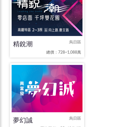
精銳潮
烏日區
總價：728~1,088萬
夢幻誠
烏日區