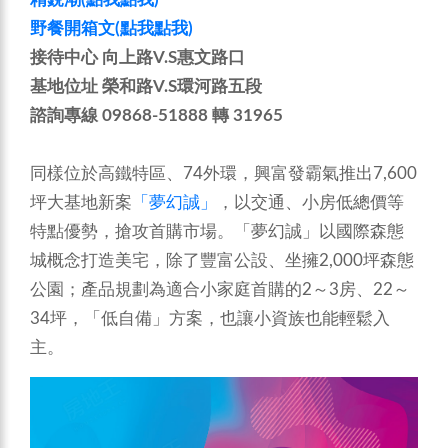
野餐開箱文(點我點我)
接待中心 向上路V.S惠文路口
基地位址 榮和路V.S環河路五段
諮詢專線 09868-51888 轉 31965
同樣位於高鐵特區、74外環，興富發霸氣推出7,600
坪大基地新案
「夢幻誠」
，以交通、小房低總價等
特點優勢，搶攻首購市場。「夢幻誠」以國際森態
城概念打造美宅，除了豐富公設、坐擁2,000坪森態
公園；產品規劃為適合小家庭首購的2～3房、22～
34坪，「低自備」方案，也讓小資族也能輕鬆入
主。