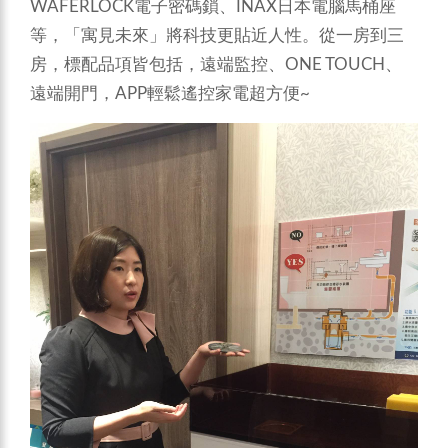
WAFERLOCK電子密碼鎖、INAX日本電腦馬桶座
等，「寓見未來」將科技更貼近人性。從一房到三
房，標配品項皆包括，遠端監控、ONE TOUCH、
遠端開門，APP輕鬆遙控家電超方便~