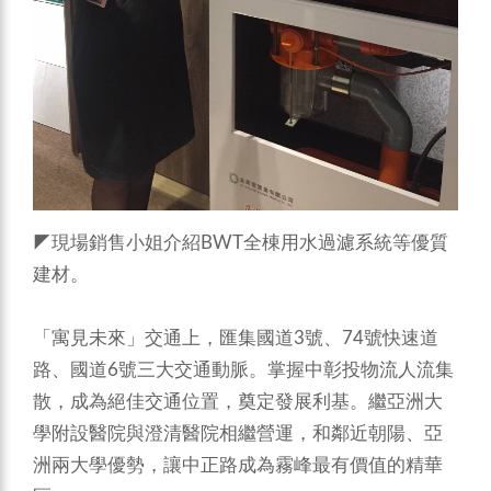
◤現場銷售小姐介紹BWT全棟用水過濾系統等優質
建材。
「寓見未來」交通上，匯集國道3號、74號快速道
路、國道6號三大交通動脈。掌握中彰投物流人流集
散，成為絕佳交通位置，奠定發展利基。繼亞洲大
學附設醫院與澄清醫院相繼營運，和鄰近朝陽、亞
洲兩大學優勢，讓中正路成為霧峰最有價值的精華