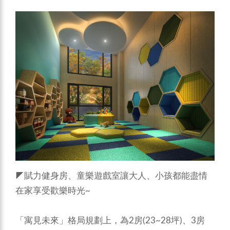
◤賦力健身房、童樂遊戲室讓大人、小孩都能盡情
在家享受歡樂時光~
「寓見未來」格局規劃上，為2房(23~28坪)、3房