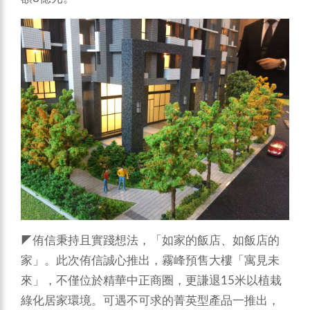
◤侑信秉持且實踐想法，「如家的飯店、如飯店的
家」。此次侑信誠心推出，霧峰預售大樓「寓見未
來」，不僅位於精華中正商圈，更謙退15米以植栽
綠化居家環境。可遇不可求的菁英型產品一推出，