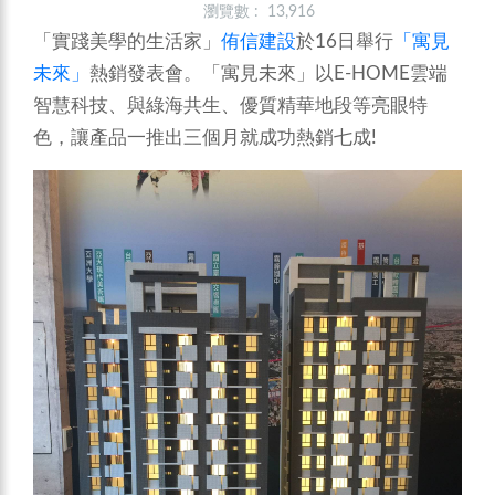
瀏覽數 : 13,916
「實踐美學的生活家」
侑信建設
於16日舉行
「寓見
未來」
熱銷發表會。「寓見未來」以E-HOME雲端
智慧科技、與綠海共生、優質精華地段等亮眼特
色，讓產品一推出三個月就成功熱銷七成!