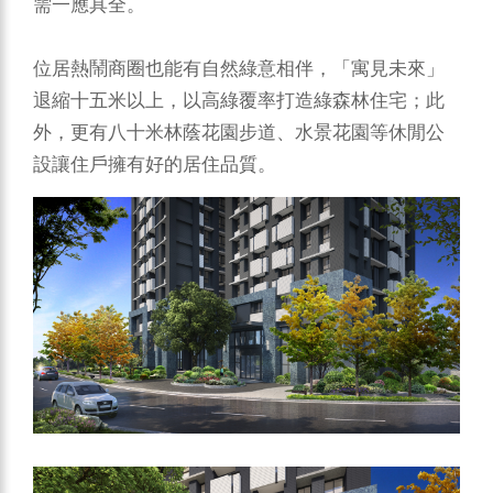
需一應具全。
位居熱鬧商圈也能有自然綠意相伴，「寓見未來」
退縮十五米以上，以高綠覆率打造綠森林住宅；此
外，更有八十米林蔭花園步道、水景花園等休閒公
設讓住戶擁有好的居住品質。