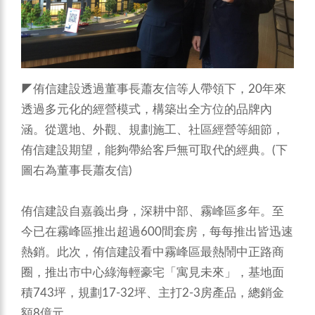
◤侑信建設透過董事長蕭友信等人帶領下，20年來
透過多元化的經營模式，構築出全方位的品牌內
涵。從選地、外觀、規劃施工、社區經營等細節，
侑信建設期望，能夠帶給客戶無可取代的經典。(下
圖右為董事長蕭友信)
侑信建設自嘉義出身，深耕中部、霧峰區多年。至
今已在霧峰區推出超過600間套房，每每推出皆迅速
熱銷。此次，侑信建設看中霧峰區最熱鬧中正路商
圈，推出市中心綠海輕豪宅「寓見未來」，基地面
積743坪，規劃17-32坪、主打2-3房產品，總銷金
額8億元。