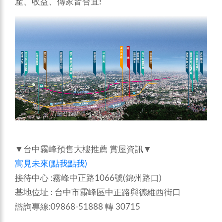
產、收益、傳家皆合宜!
▼台中霧峰預售大樓推薦 賞屋資訊▼
寓見未來(點我點我)
接待中心 :霧峰中正路1066號(錦州路口)
基地位址 : 台中市霧峰區中正路與德維西街口
諮詢專線:09868-51888 轉 30715