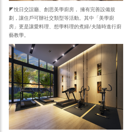
◤悅日交誼廳、創思美學廚房， 擁有完善設備規
劃，讓住戶可辦社交類型等活動。其中「美學廚
房」更是讓愛料理、想學料理的煮婦/夫隨時進行廚
藝教學。