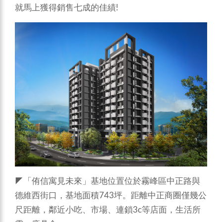
就馬上獲得銷售七成的佳績!
◤「侑信寓見未來」基地位置位於霧峰區中正路與
德維西街口，基地面積743坪。距離中正商圈僅幾公
尺距離，鄰近小吃、市場、連鎖3c等店面，生活所