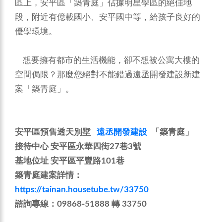
區上，安平區「築青庭」佔據明星學區的絕佳地
段，附近有億載國小、安平國中等，給孩子良好的
優學環境。
想要擁有都市的生活機能，卻不想被公寓大樓的
空間侷限？那麼您絕對不能錯過遠丞開發建設新建
案「築青庭」。
安平區預售透天別墅
遠丞開發建設
「築青庭」
接待中心 安平區永華四街27巷3號
基地位址 安平區平豐路101巷
築青庭建案詳情：
https://tainan.housetube.tw/33750
諮詢專線：09868-51888 轉 33750