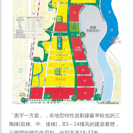
「惠宇一方庭」，依地型特性規劃建蔽率較低的三
獨棟(前棟、中、後棟)，B3～14樓高的建築量體，
三棟間的棟距依戶別，分別高達18-37米。