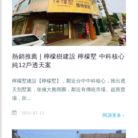
熱銷推薦 | 檸檬樹建設 檸檬墅 中科核心
純12戶透天案
檸檬墅建設【檸檬墅】，鄰近台中中科核心，推出透
天別墅案，坐擁大雅商圈，鄰近有傳統市場、超商賣
場，距...
2021-07-12
閱讀更多＞