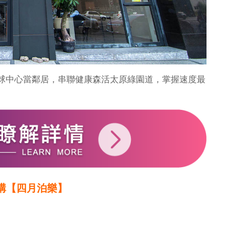
球中心當鄰居，串聯健康森活太原綠園道，掌握速度最
構【四月泊樂】