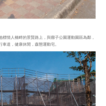
地標情人橋畔的景賢路上，與廍子公園運動園區為鄰，
行車道，健康休閒，森態運動宅。