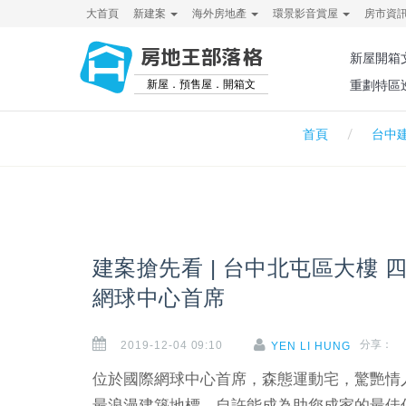
大首頁
新建案
海外房地產
環景影音賞屋
房市資
房地王部落格
新屋開箱
新屋．預售屋．開箱文
重劃特區
首頁
台中
建案搶先看 | 台中北屯區大樓 
網球中心首席
2019-12-04 09:10
分享：
YEN LI HUNG
位於國際網球中心首席，森態運動宅，驚艷情
最浪漫建築地標，自許能成為助您成家的最佳