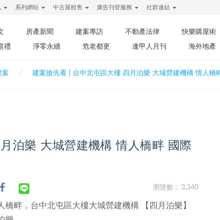
訊
系列網站
中古屋租售
廣告刊登服務
社群連結
文
房產新聞
建案專訪
不動產法律
快樂購屋術
巡禮
淨零永續
危老都更
逢甲人月刊
海外地產
建案
建案搶先看 | 台中北屯區大樓 四月泊樂 大城營建機構 情人橋
四月泊樂 大城營建機構 情人橋畔 國際
瀏覽數 : 3,340
人橋畔，台中北屯區大樓大城營建機構 【四月泊樂】
伯樂。