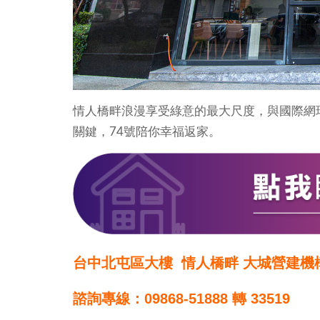
情人橋畔浪漫享受綠意的最大尺度，與國際網
關鍵，74號陪你幸福返家。
台中北屯區大樓 情人橋畔 大城營建機
諮詢專線：09868-51888 轉 33519