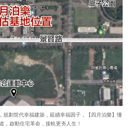
，規劃世代幸福建築，延續幸福因子，【四月泊樂】懂
匝道，啟動住宅革命，接軌更夯人生！