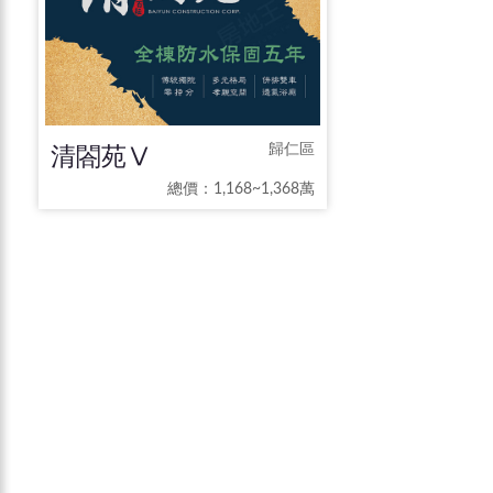
清閤苑Ⅴ
歸仁區
總價：1,168~1,368萬