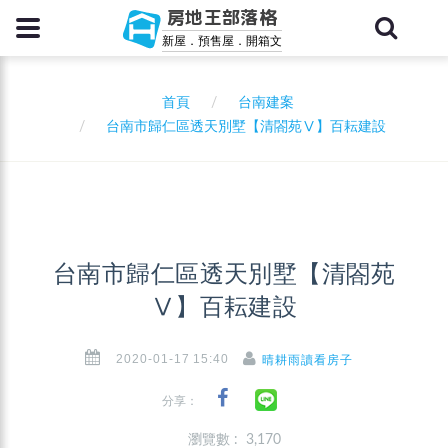
房地王部落格
新屋．預售屋．開箱文
首頁
台南建案
台南市歸仁區透天別墅【清閤苑Ⅴ】百耘建設
台南市歸仁區透天別墅【清閤苑
Ⅴ】百耘建設
2020-01-17 15:40
晴耕雨讀看房子
分享：
瀏覽數 : 3,170