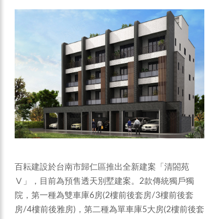
百耘建設於台南市歸仁區推出全新建案「清閤苑
Ⅴ」，目前為預售透天別墅建案。2款傳統獨戶獨
院，第一種為雙車庫6房(2樓前後套房/3樓前後套
房/4樓前後雅房)，第二種為單車庫5大房(2樓前後套