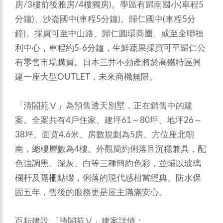
房/3樓前後雅房/4樓獨房)。學區有歸南國小(車程5
分鐘)、沙崙國中(車程5分鐘)、歸仁國中(車程5分
鐘)。採買可至中山路、歸仁圓環商圈、或至全聯福
利中心，車程約5-6分鐘，生鮮蔬果採買可至歸仁公
有零售市場購買。日本三井不動產將於高鐵特區興
建一座大型OUTLET，未來商機無限。
「清閤苑Ⅴ」為預售透天別墅，正在銷售中的建
案。全案共有4戶住家、建坪61～80坪、地坪26～
38坪、面寬4.6米、房數規劃為5房、方位座北朝
南，總樓層數為4樓。外觀簡約俐落且沉穩兼具，配
色強調黑、深灰、白等三種簡約色彩，並輔以玻璃
欄杆及隔柵點綴，俐落的現代感相當經典。防水保
固五年，售後的服務更是屋主滿滿安心。
百耘建設 「清閤苑Ⅴ」建案詳情：