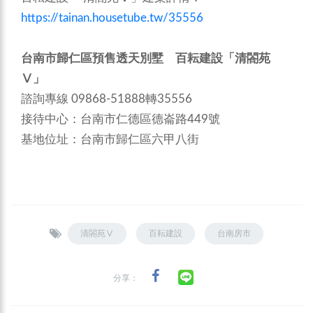
https://tainan.housetube.tw/35556
台南市歸仁區預售透天別墅 百耘建設「清閤苑
Ⅴ」
諮詢專線 09868-51888轉35556
接待中心：台南市仁德區德崙路449號
基地位址：台南市歸仁區六甲八街
清閤苑Ⅴ
百耘建設
台南房市
分享：