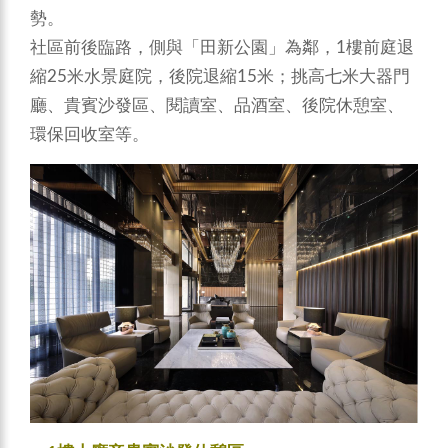
勢。
社區前後臨路，側與「田新公園」為鄰，1樓前庭退
縮25米水景庭院，後院退縮15米；挑高七米大器門
廳、貴賓沙發區、閱讀室、品酒室、後院休憩室、
環保回收室等。