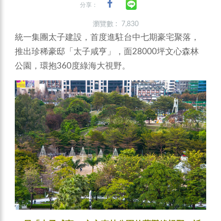
分享：
瀏覽數 : 7,830
統一集團太子建設，首度進駐台中七期豪宅聚落，
推出珍稀豪邸「太子咸亨」，面28000坪文心森林
公園，環抱360度綠海大視野。