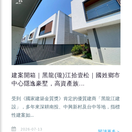
建案開箱｜黑龍(瓏)江拾壹松｜國姓鄉市
中心隱逸豪墅，高資產族...
受到《國家建築金質獎》肯定的優質建商「黑龍江建
設」，多年來深耕南投、中興新村及台中等地，指標
性建案如...
2026-07-13
閱讀更多＞