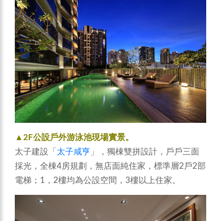
▲2F公設戶外游泳池現場實景。
太子建設「
太子咸亨
」，獨棟雙拼設計，戶戶三面
採光，全棟4房規劃，無店面純住家，標準層2戶2部
電梯；1，2樓均為公設空間，3樓以上住家。