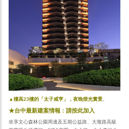
▲樓高23樓的「太子咸亨」，夜晚燈光實景
。
★台中最新建案情報 :
請按此加入
坐享文心森林公園周邊及五期公益路、大墩路高級