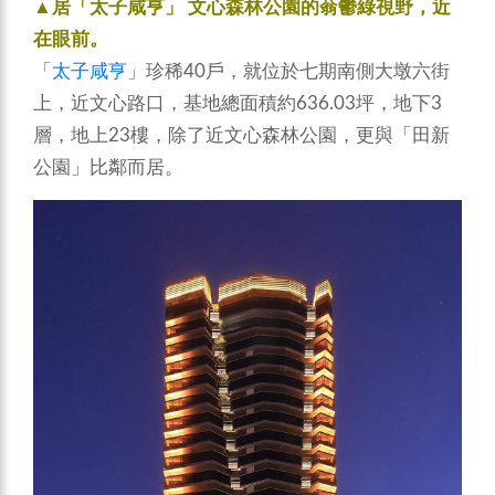
▲居「太子咸亨」 文心森林公園的蓊鬱綠視野，近
在眼前。
「
太子咸亨
」珍稀40戶，就位於七期南側大墩六街
上，近文心路口，基地總面積約636.03坪，地下3
層，地上23樓，除了近文心森林公園，更與「田新
公園」比鄰而居。