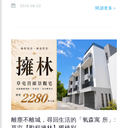
2026-06-02
閱讀更多＞
離塵不離城，尋回生活的「氧森寓 所」:
草屯【勵程擁林】獨棟別...