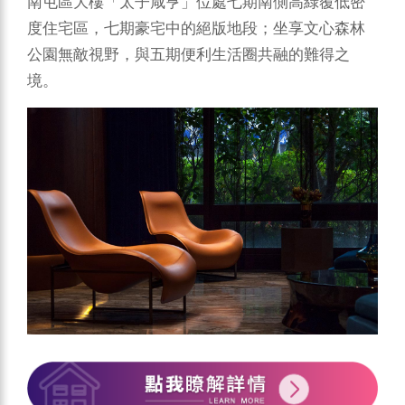
南屯區大樓「太子咸亨」位處七期南側高綠覆低密
度住宅區，七期豪宅中的絕版地段；坐享文心森林
公園無敵視野，與五期便利生活圈共融的難得之
境。