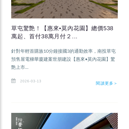
草屯驚艶！【惠來•莫內花園】總價538
萬起、首付38萬月付２...
針對年輕首購族10分鐘接國3的通勤效率，南投草屯
預售屋電梯華廈建案世朋建設【惠來•莫內花園】驚
艶上市...
2026-03-13
閱讀更多＞