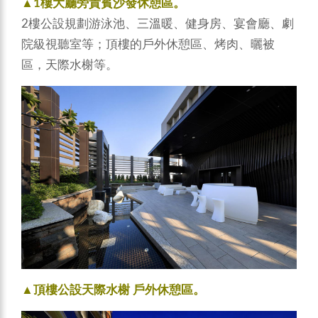
▲1樓大廳旁貴賓沙發休憩區。
2樓公設規劃游泳池、三溫暖、健身房、宴會廳、劇
院級視聽室等；頂樓的戶外休憩區、烤肉、曬被
區，天際水榭等。
▲頂樓公設天際水榭 戶外休憩區。