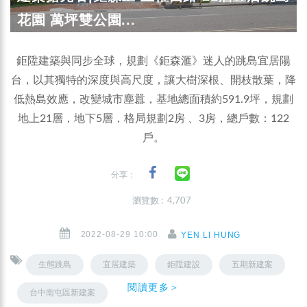
花園 萬坪雙公園...
鉅陞建築與同步全球，規劃《鉅森滙》迷人的跳島宜居陽
台，以其獨特的深度與高尺度，讓大樹深根、開枝散葉，降
低熱島效應，改變城市塵囂，基地總面積約591.9坪，規劃
地上21層，地下5層，格局規劃2房 、3房，總戶數：122
戶。
分享：
瀏覽數 : 4,707
2022-08-29 10:00
YEN LI HUNG
生態跳島
宜居建築
鉅陞建設
五期新建案
閱讀更多＞
台中南屯區新建案