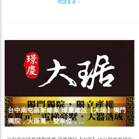
閱讀更多＞
台中南屯區新建案 璟慶建設【大琚】獨門
獨院，大面寬、雙車位，...