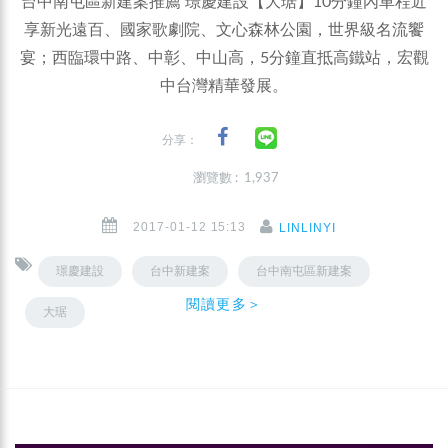
台中南屯區新建案推薦 璟慶建設【大琚】10分鐘內車程近
享新光遠百、國家歌劇院、文心森林公園，世界級名流饗
宴；西臨環中路、中彰、中山高，5分鐘直抵高鐵站，宏觀
中台灣精華發展。
分享：
瀏覽數 : 1,937
2017-01-12 15:13
LINLINYI
璟慶建設
台中新建案
台中南屯區新建案
閱讀更多＞
大琚