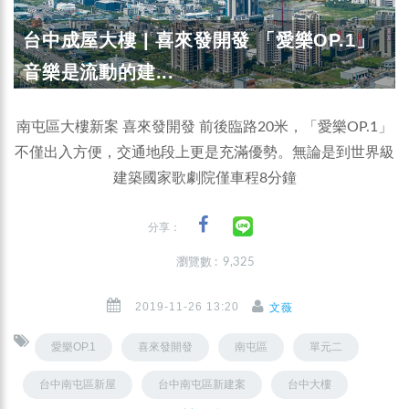
台中成屋大樓 | 喜來發開發 「愛樂OP.1」
音樂是流動的建...
南屯區大樓新案 喜來發開發 前後臨路20米，「愛樂OP.1」
不僅出入方便，交通地段上更是充滿優勢。無論是到世界級
建築國家歌劇院僅車程8分鐘
分享：
瀏覽數 : 9,325
2019-11-26 13:20
文薇
愛樂OP.1
喜來發開發
南屯區
單元二
台中南屯區新屋
台中南屯區新建案
台中大樓