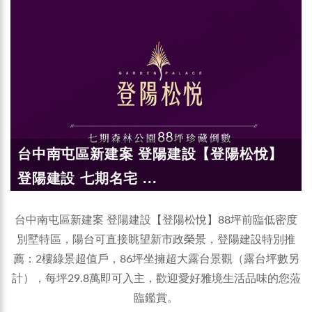
台中南屯區新建案 登陽建設【登陽松悅】
登陽建設 七期名宅 ...
台中南屯區新建案 登陽建設【登陽松悅】88坪前臨低密度
別墅特區，陽台可直接眺望新市政榮景，登陽建設特別推
薦：2樓綠景超值戶，86坪坐擁超大露台景觀（露台坪數另
計），每坪29.8萬即可入主，歡迎愛好雅境生活品味的您蒞
臨鑑賞。