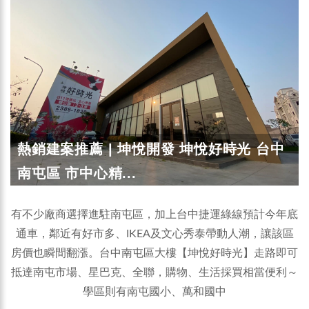
熱銷建案推薦 | 坤悅開發 坤悅好時光 台中
南屯區 市中心精...
有不少廠商選擇進駐南屯區，加上台中捷運綠線預計今年底
通車，鄰近有好市多、IKEA及文心秀泰帶動人潮，讓該區
房價也瞬間翻漲。台中南屯區大樓【坤悅好時光】走路即可
抵達南屯市場、星巴克、全聯，購物、生活採買相當便利～
學區則有南屯國小、萬和國中