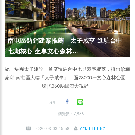
南屯區熱銷建案推薦｜太子咸亨 進駐台中
七期核心 坐享文心森林...
統一集團太子建設，首度進駐台中七期豪宅聚落，推出珍稀
豪邸 南屯區大樓「太子咸亨」，面28000坪文心森林公園，
環抱360度綠海大視野。
分享：
瀏覽數 : 7,835
2020-03-03 15:58
YEN LI HUNG