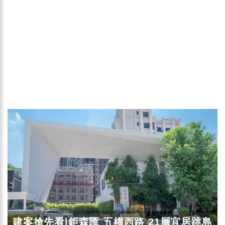
建案搶先看|鉅森匯 五權西路 21層宜居跳島