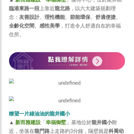
臨港東路一段
上靠近
龍北路
，以六大建築規劃理
念：
友善設計
、
理性機能
、
節能環保
、
舒適便捷
、
全齡化空間
、
感性美學
，打造令人舒適自在的幸福
住所。
瞭望一片綠油油的龍井國小
▲
新而雅建設
「
幸福御墅
」基地位於
龍井國小
附
近，坐落在
龍門路
上走路約3分鐘，隔壁就是
科喬幼