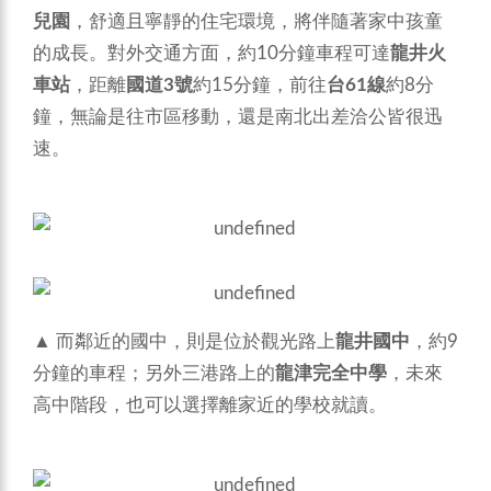
兒園
，舒適且寧靜的住宅環境，將伴隨著家中孩童
的成長。對外交通方面，約10分鐘車程可達
龍井火
車站
，距離
國道3號
約15分鐘，前往
台61線
約8分
鐘，無論是往市區移動，還是南北出差洽公皆很迅
速。
▲ 而鄰近的國中，則是位於觀光路上
龍井國中
，約9
分鐘的車程；另外三港路上的
龍津完全中學
，未來
高中階段，也可以選擇離家近的學校就讀。