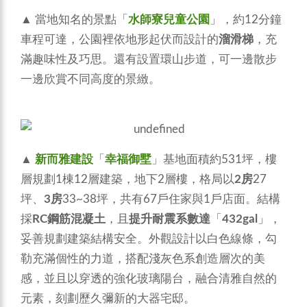
▲ 當地知名的景點「
水師寮兒童公園
」，約12分鐘
車程可達，公園裡依地形起伏而設計的
溜滑梯
，充
滿趣味性及巧思。還有設置環山步道，可一邊散步
一邊欣賞不同高度的景緻。
▲
新而雅建設
「
幸福御墅
」基地面積約531坪，樓
層規劃1棟12層建築，地下2層樓，格局以
2房
27
坪、
3房
33~38坪，共有67戶住家與1戶店面。結構
採
RC鋼筋混凝土
，且
提升耐震系數達
「
432gal
」，
妥善規劃建築結構安全。外觀設計以白色線條，勾
勒充滿個性的力道，搭配淺灰色系創造層次的美
感，並且以穿透的強化玻璃陽台，融合清雅自然的
元素，刻劃歷久彌新的大器宅邸。