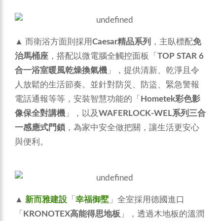
▲ 而衛浴方面則採用
Caesar精品系列
，主臥標配
免
治馬桶座
，搭配以微電腦全觸控面板「
TOP STAR 6
合一浴室暖風乾燥換氣機
」，提供清新、乾淨且令
人放鬆的生活節奏。並針對防災、防盜、緊急警報
電話通報等等，安裝智慧功能的「
Hometek彩色影
像保全對講機
」，以及
WAFERLOCK-WEL系列三合
一感應式門鎖
，為家中安全做把關，讓生活更安心
與便利。
▲
新而雅建設
「
幸福御墅
」全室採用德國進口
「
KRONOTEX高能得思地板
」，透過木地板的溫潤