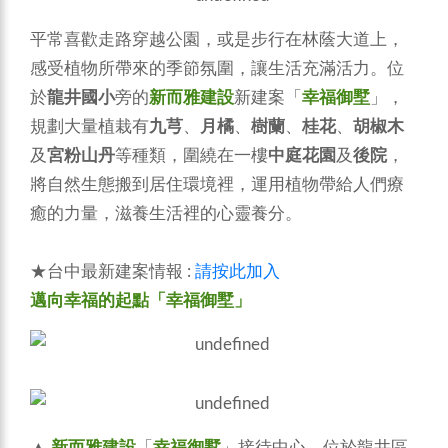
平常喜歡走路穿越公園，或是步行在林蔭大道上，
感受植物所帶來的季節氛圍，讓生活充滿活力。位
於
龍井國小
旁的
新而雅建設
新建案「
幸福御墅
」，
規劃大量植栽有
九芎
、
月橘
、
樹蘭
、
桂花
、
胡椒木
及
宮粉山丹
等種類，圍繞在一樓
中庭花園
及
後院
，
將自然生態搬到居住環境裡，運用植物帶給人們療
癒的力量，滋養生活裡的心靈養分。
★台中最新建案情報 :
請按此加入
邁向幸福的起點「幸福御墅」
▲
新而雅建設
「
幸福御墅
」接待中心，位於龍井區