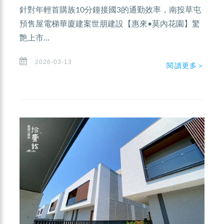
針對年輕首購族10分鐘接國3的通勤效率，南投草屯
預售屋電梯華廈建案世朋建設【惠來•莫內花園】驚
艶上市...
2026-03-13
閱讀更多＞