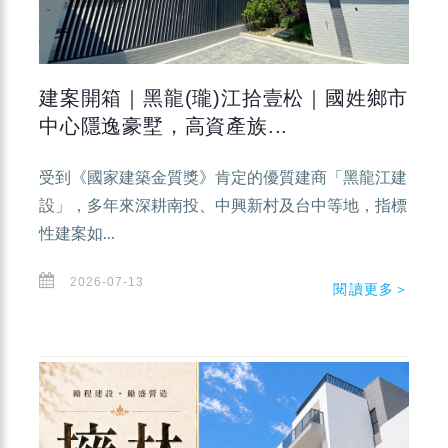
建案開箱｜黑龍(瓏)江拾壹松｜國姓鄉市
中心隱逸豪墅，高資產族...
受到《國家建築金質獎》肯定的優質建商「黑龍江建
設」，多年來深耕南投、中興新村及台中等地，指標
性建案如...
2026-07-13
閱讀更多＞