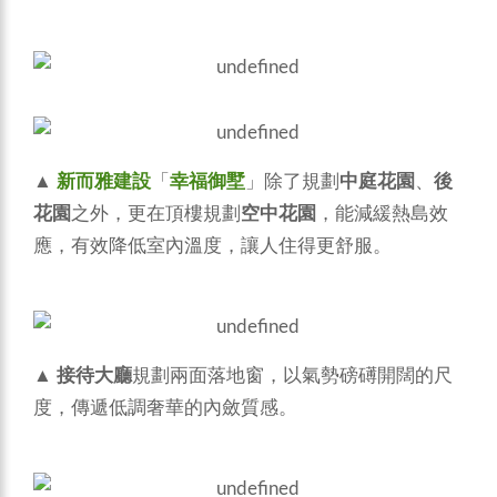
▲
新而雅建設
「
幸福御墅
」除了規劃
中庭花園
、
後
花園
之外，更在頂樓規劃
空中花園
，能減緩熱島效
應，有效降低室內溫度，讓人住得更舒服。
▲
接待大廳
規劃兩面落地窗，以氣勢磅礡開闊的尺
度，傳遞低調奢華的內斂質感。