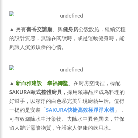
▲ 另有
書香交誼廳
、與
健身房
公設設施，延續沉穩
的設計質感，無論在閱讀時，或是運動健身時，能
夠讓人沉澱煩躁的心情。
▲
新而雅建設
「
幸福御墅
」在廚房空間裡，標配
SAKURA歐式整體廚具
，採用領導品牌成為料理的
好幫手，以潔淨的白色系完美呈現廚藝生活。值得
一提的是安裝「
SAKURA快捷高效極淨淨水器
」，
可有效濾除水中汙染物、去除水中異色異味，並保
留人體所需礦物質，守護家人健康的飲用水。