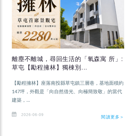
離塵不離城，尋回生活的「氧森寓 所」:
草屯【勵程擁林】獨棟別...
【勵程擁林】座落南投縣草屯鎮三層巷，基地面積約
147坪，外觀是「向自然借光、向極簡致敬」的當代
建築，...
2026-06-09
閱讀更多＞