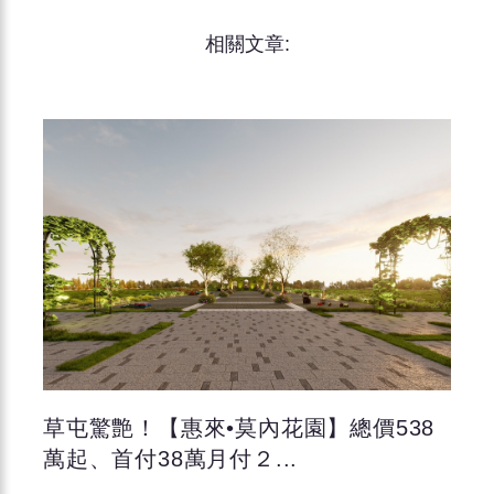
相關文章:
草屯驚艶！【惠來•莫內花園】總價538
萬起、首付38萬月付２...