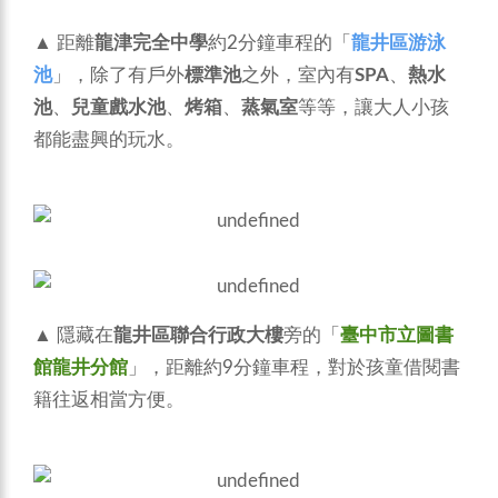
▲ 距離
龍津完全中學
約2分鐘車程的「
龍井區游泳
池
」，除了有戶外
標準池
之外，室內有
SPA
、
熱水
池
、
兒童戲水池
、
烤箱
、
蒸氣室
等等，讓大人小孩
都能盡興的玩水。
▲ 隱藏在
龍井區聯合行政大樓
旁的「
臺中市立圖書
館龍井分館
」，距離約9分鐘車程，對於孩童借閱書
籍往返相當方便。