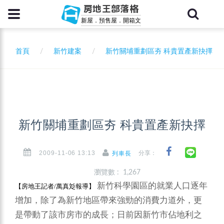
房地王部落格
新屋．預售屋．開箱文
首頁
新竹建案
新竹關埔重劃區夯 科貴置產新抉擇
新竹關埔重劃區夯 科貴置產新抉擇
2009-11-06 13:13
分享：
列車長
瀏覽數 : 1,267
新竹科學園區的就業人口逐年
【房地王
記者
/萬真彣報導】
增加，除了為新竹地區帶來強勁的消費力道外，更
是帶動了該市房市的成長；日前因新竹市佔地利之