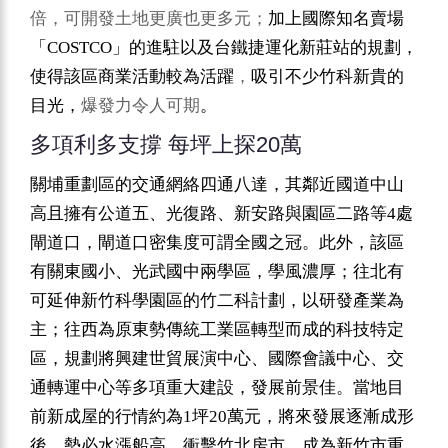
倍，可開發土地更廣也更多元；
加上國際知名賣
場
COSTCO
「
」的進駐以及
台鐵捷運化新莊站的規劃，
使得該區商業活動較為活躍
，
吸引不少竹科新貴的
目光
，
爆發力令人可期
。
多項利多支撐 每坪上探20萬
關埔重劃區的交通網絡四通八達，其鄰近國道中山
4
高且擁有公道五、光復路、新安路與園區二路等
處
閘道口，閘道口密集度可謂全國之冠。此外，該區
有
關東國小、光武國中兩學區，學風濃厚；
往北有
可延伸新竹科學園區的竹二科計劃，以研發產業為
主；往西為原東勢傳統工業區轉型而成的科技特定
區，規劃將興建世貿展演中心、國際會議中心、交
通轉運中心等多項重大建設，發展前景佳。當地目
1
20
前新成屋的行情約為
坪
萬元，將來發展逐漸成形
後，勢必水漲船高，衝擊竹北房市，成為新竹市重