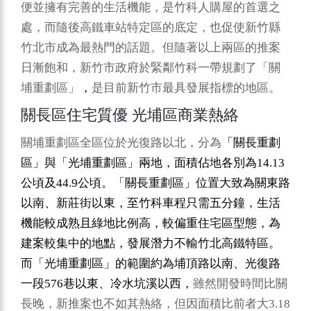
便並擁有完善的生活機能，是竹科人購屋的首選之
處，而隨後高鐵車站特定區的底定，也促使新竹縣
竹北市成為最熱門的話題。但隨著以上兩區的推案
日漸飽和，新竹市政府於緊鄰竹科一帶規劃了「關
埔重劃區」
，
是目前新竹市最具發展指標的地區。
關長區住宅質優 光埔區商業熱絡
關埔重劃區全區位於光復路以北，分為
「關長重劃
14.13
區」與「光埔重劃區」兩地，面積佔地各別為
44.9
公頃及
公頃。「關長重劃區」位置大致為關東路
以南、新莊街以東，至竹科車程只需五分鐘，生活
機能較成熟且綠地比例高，較偏重住宅區型態，為
建案較集中的地點，發展潛力不輸竹北高鐵特區。
而「光埔重劃區」的範圍約為埔頂路以南、光復路
576
一段
巷以東、冷水坑溪以西，
雖然開發時間比關
3.18
長晚，新推案也不如其熱絡，但因面積比前者大