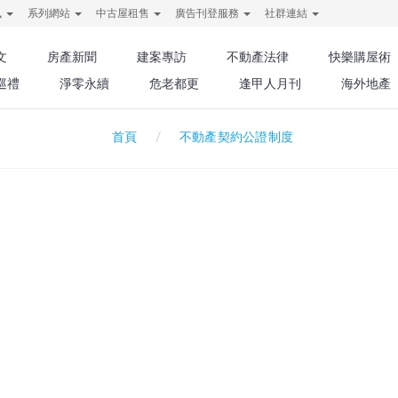
訊
系列網站
中古屋租售
廣告刊登服務
社群連結
文
房產新聞
建案專訪
不動產法律
快樂購屋術
巡禮
淨零永續
危老都更
逢甲人月刊
海外地產
不動產契約公證制度
首頁