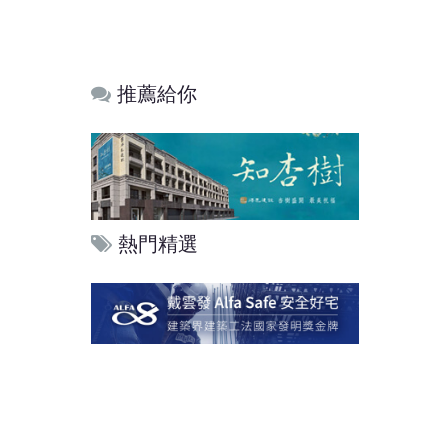
推薦給你
熱門精選