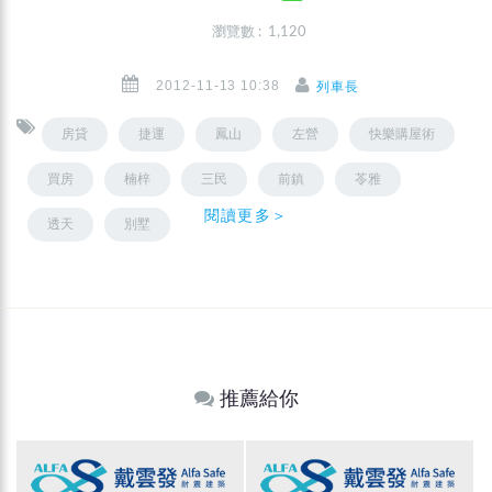
瀏覽數 : 1,120
2012-11-13 10:38
列車長
房貸
捷運
鳳山
左營
快樂購屋術
買房
楠梓
三民
前鎮
苓雅
閱讀更多＞
透天
別墅
推薦給你