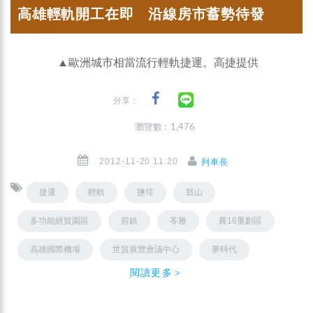
高雄輕軌開工在即 沿線房市蓄勢待發
▲歐洲城市相當流行輕軌捷運。高捷提供
分享：
瀏覽數 : 1,476
2012-11-20 11:20
列車長
捷運
輕軌
鹽埕
鼓山
多功能經貿園區
前鎮
苓雅
農16重劃區
高雄國際機場
世貿展覽會議中心
夢時代
閱讀更多＞