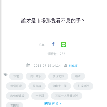
誰才是市場那隻看不見的手？
分享：
瀏覽數 : 736
2013-07-15 14:14
列車長
市場
潤旺建設
發現之旅
經濟
供需原理
國富論
金山十一間
川成建設
欣偉傑建設
十勝謙
三草一木開發建設
閱讀更多＞
青田硯