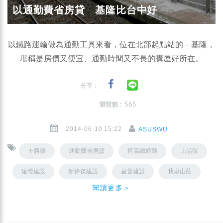
以通勤費省房貸 基隆比台中好
以鐵路運輸做為通勤工具來看，位在北部起點站的－基隆，
堪稱是房價又便宜、通勤時間又不長的購屋好所在。
分享：
瀏覽數 : 565
2014-06-10 15:22
ASUSWU
十勝謙
通勤費省房貸
搭高鐵通勤
上品硯
遠瑩建設
新偉傑建設
皇普建設
我泉山莊
閱讀更多＞