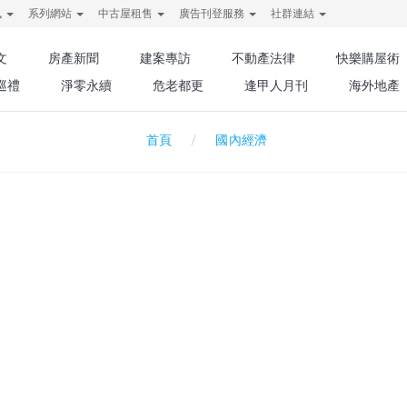
訊
系列網站
中古屋租售
廣告刊登服務
社群連結
文
房產新聞
建案專訪
不動產法律
快樂購屋術
巡禮
淨零永續
危老都更
逢甲人月刊
海外地產
國內經濟
首頁