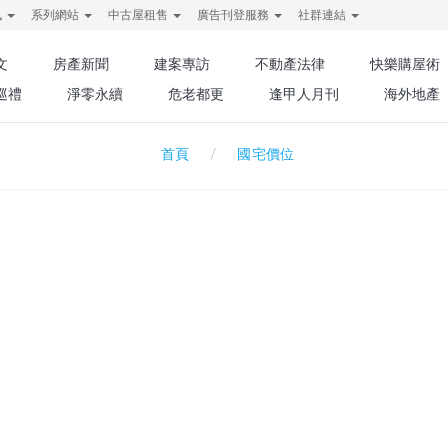
訊
系列網站
中古屋租售
廣告刊登服務
社群連結
文
房產新聞
建案專訪
不動產法律
快樂購屋術
巡禮
淨零永續
危老都更
逢甲人月刊
海外地產
國宅價位
首頁