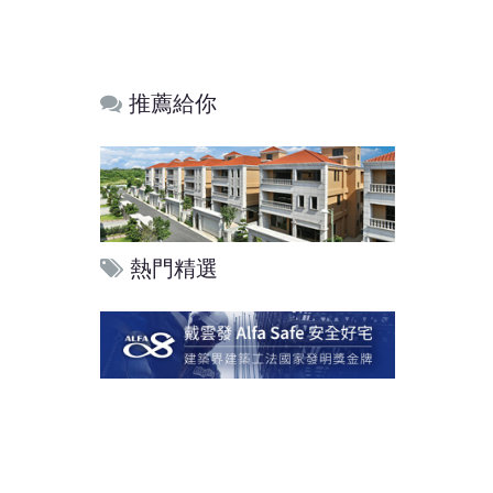
推薦給你
熱門精選