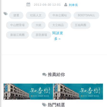
2012-06-30 12:01
列車長
捷運
社區人文
中央公園站
BOOTSNALL
中山體育場
大統
大立精品
五福商圈
閱讀更
新堀江商圈
原宿廣場
多＞
推薦給你
熱門精選