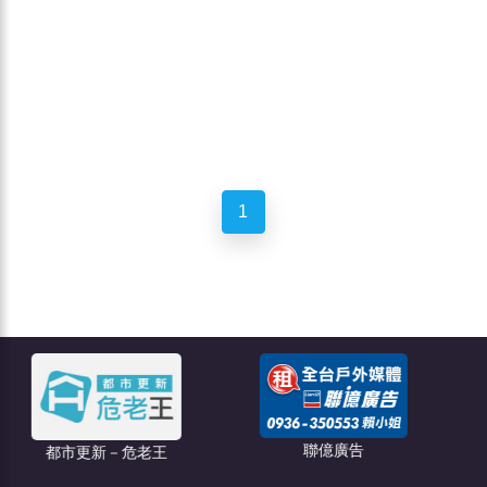
1
聯億廣告
－危老王
創綠碳權科