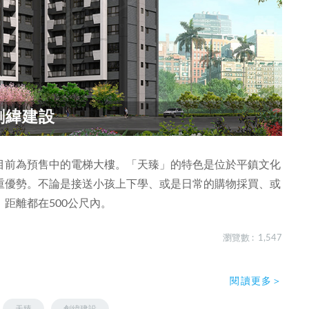
創緯建設
目前為預售中的電梯大樓。「天臻」的特色是位於平鎮文化
重優勢。不論是接送小孩上下學、或是日常的購物採買、或
距離都在500公尺內。
瀏覽數 : 1,547
閱讀更多＞
天臻
創緯建設