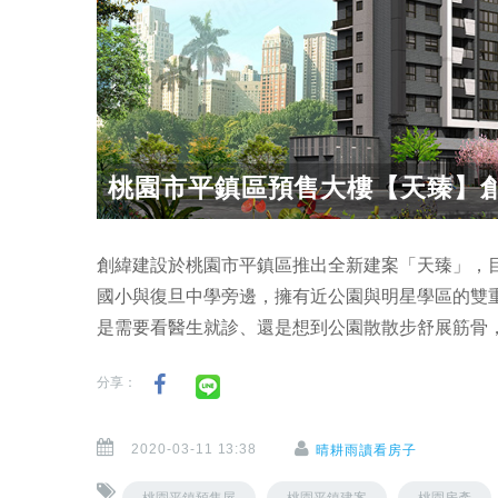
桃園市平鎮區預售大樓【天臻】
創緯建設於桃園市平鎮區推出全新建案「天臻」，
國小與復旦中學旁邊，擁有近公園與明星學區的雙
是需要看醫生就診、還是想到公園散散步舒展筋骨，
分享：
2020-03-11 13:38
晴耕雨讀看房子
桃園平鎮預售屋
桃園平鎮建案
桃園房產