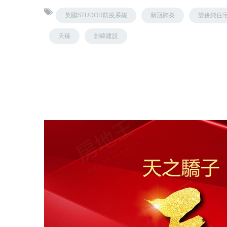
英國STUDOR防疫系統
新冠肺炎
雙併純住
天臻
創緯建設