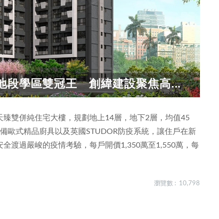
段學區雙冠王 創緯建設聚焦高...
臻雙併純住宅大樓，規劃地上14層，地下2層，均值45
備歐式精品廚具以及英國STUDOR防疫系統，讓住戶在新
渡過嚴峻的疫情考驗，每戶開價1,350萬至1,550萬，每
瀏覽數 : 10,798