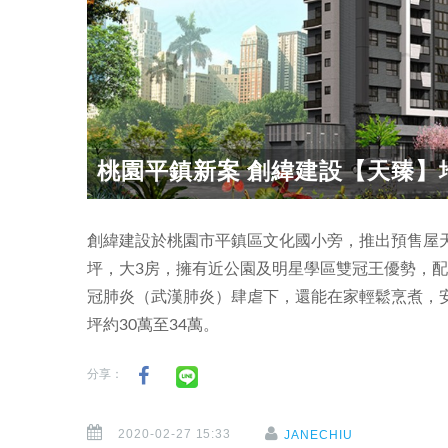
桃園平鎮新案 創緯建設【天臻】地
創緯建設於桃園市平鎮區文化國小旁，推出預售屋天
坪，大3房，擁有近公園及明星學區雙冠王優勢，配
冠肺炎（武漢肺炎）肆虐下，還能在家輕鬆烹煮，安全
坪約30萬至34萬。
分享：
2020-02-27 15:33
JANECHIU