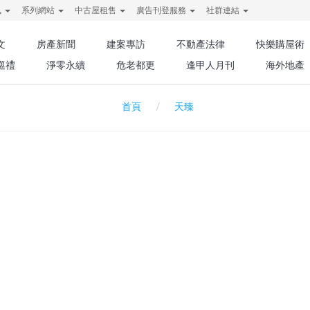
訊
系列網站
中古屋租售
廣告刊登服務
社群連結
文
房產新聞
建案專訪
不動產法律
快樂購屋術
巡禮
淨零永續
危老都更
逢甲人月刊
海外地產
天臻
首頁