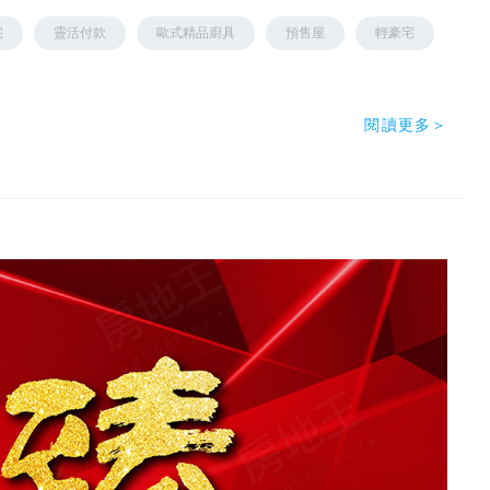
宅
靈活付款
歐式精品廚具
預售屋
輕豪宅
閱讀更多＞