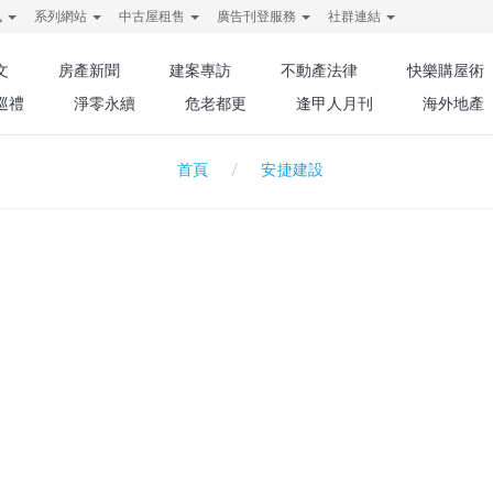
訊
系列網站
中古屋租售
廣告刊登服務
社群連結
文
房產新聞
建案專訪
不動產法律
快樂購屋術
巡禮
淨零永續
危老都更
逢甲人月刊
海外地產
安捷建設
首頁