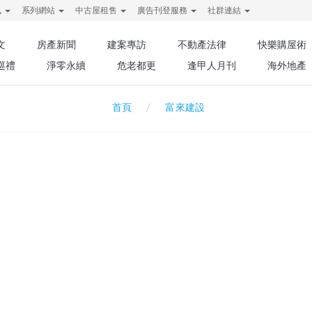
訊
系列網站
中古屋租售
廣告刊登服務
社群連結
文
房產新聞
建案專訪
不動產法律
快樂購屋術
巡禮
淨零永續
危老都更
逢甲人月刊
海外地產
富來建設
首頁