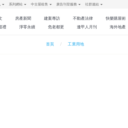
訊
系列網站
中古屋租售
廣告刊登服務
社群連結
文
房產新聞
建案專訪
不動產法律
快樂購屋術
巡禮
淨零永續
危老都更
逢甲人月刊
海外地產
工業用地
首頁