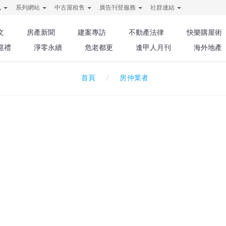
訊
系列網站
中古屋租售
廣告刊登服務
社群連結
文
房產新聞
建案專訪
不動產法律
快樂購屋術
巡禮
淨零永續
危老都更
逢甲人月刊
海外地產
房仲業者
首頁