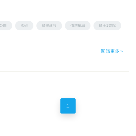
公園
國硯
國揚建設
價增量縮
國王1號院
閱讀更多＞
1