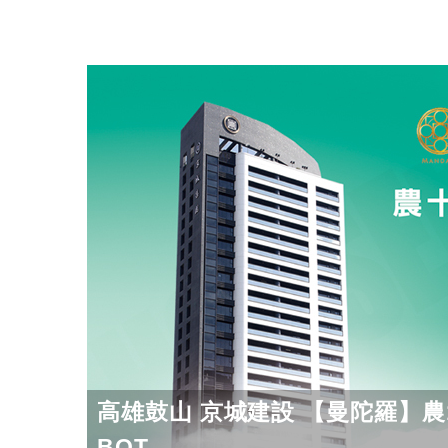
高雄鼓山 京城建設 【曼陀羅】農
BOT...