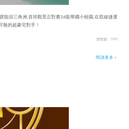
百貨龍頭三角洲,首排觀景正對農16龍華國小校園,在双線捷運
可敬的超豪宅對手！
瀏覽數 : 999
閱讀更多＞