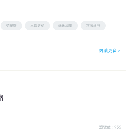
曼陀羅
三鐵共構
藝術城堡
京城建設
閱讀更多＞
縮
瀏覽數 : 955