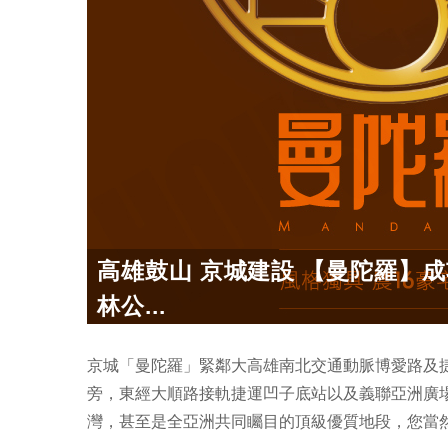
高雄鼓山 京城建設 【曼陀羅】成功
林公...
京城「曼陀羅」緊鄰大高雄南北交通動脈博愛路及捷
旁，東經大順路接軌捷運凹子底站以及義聯亞洲廣
灣，甚至是全亞洲共同矚目的頂級優質地段，您當