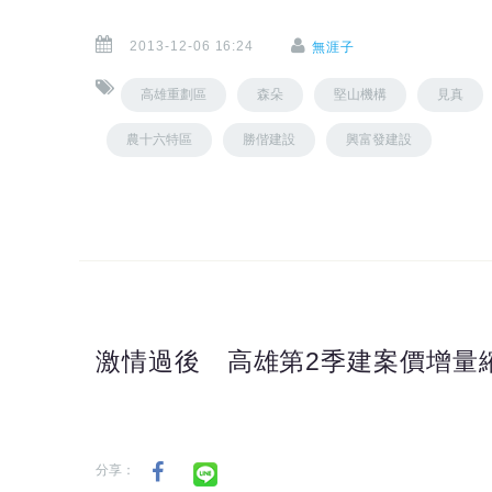
2013-12-06 16:24
無涯子
高雄重劃區
森朵
堅山機構
見真
農十六特區
勝偕建設
興富發建設
激情過後 高雄第2季建案價增量
分享：