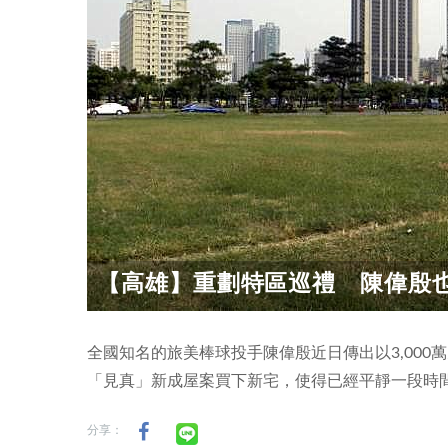
【高雄】重劃特區巡禮 陳偉殷
全國知名的旅美棒球投手陳偉殷近日傳出以3,00
「見真」新成屋案買下新宅，使得已經平靜一段時
分享：