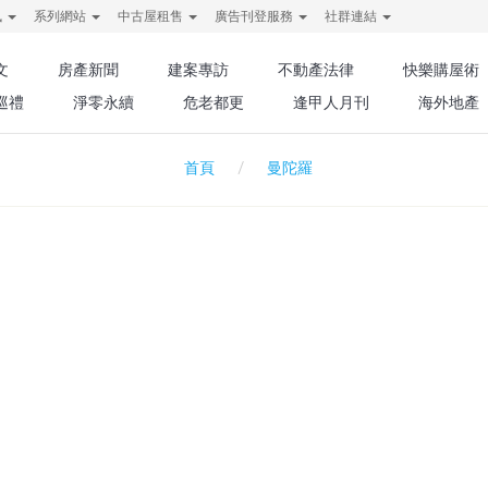
訊
系列網站
中古屋租售
廣告刊登服務
社群連結
文
房產新聞
建案專訪
不動產法律
快樂購屋術
巡禮
淨零永續
危老都更
逢甲人月刊
海外地產
曼陀羅
首頁