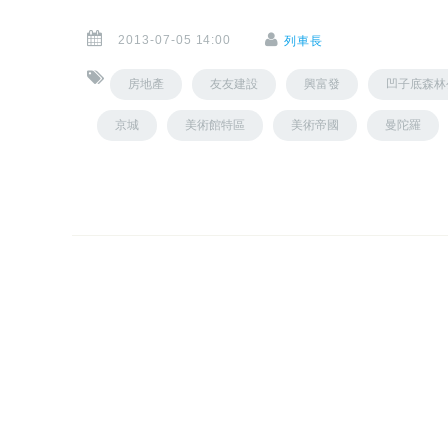
2013-07-05 14:00
列車長
房地產
友友建設
興富發
凹子底森林
京城
美術館特區
美術帝國
曼陀羅