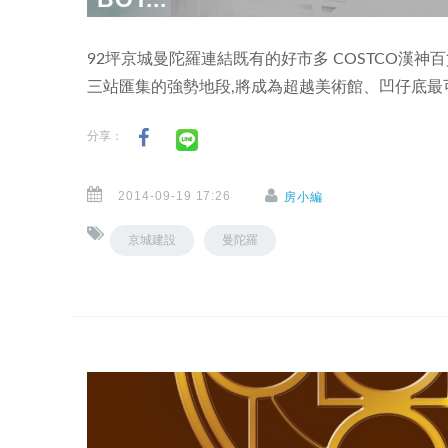
92坪京城曼陀羅連結既有的好市多 COSTCO漢神
三站匯集的強勢地段,將成為超越美術館、凹仔底最
分享：
2014-09-19 17:26
房小編
京城建設
曼陀羅