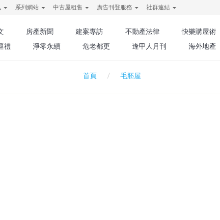
訊
系列網站
中古屋租售
廣告刊登服務
社群連結
文
房產新聞
建案專訪
不動產法律
快樂購屋術
巡禮
淨零永續
危老都更
逢甲人月刊
海外地產
毛胚屋
首頁