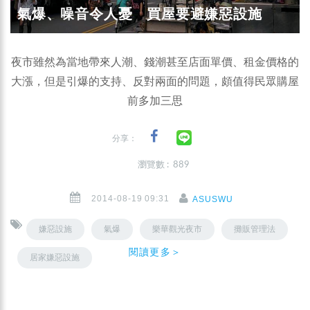
氣爆、噪音令人憂 買屋要避嫌惡設施
夜市雖然為當地帶來人潮、錢潮甚至店面單價、租金價格的
大漲，但是引爆的支持、反對兩面的問題，頗值得民眾購屋
前多加三思
分享：
瀏覽數 : 889
2014-08-19 09:31
ASUSWU
嫌惡設施
氣爆
樂華觀光夜市
攤販管理法
閱讀更多＞
居家嫌惡設施