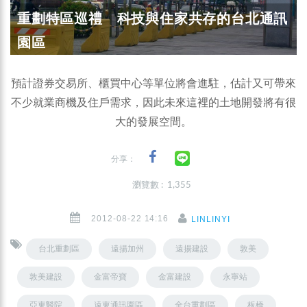
重劃特區巡禮 科技與住家共存的台北通訊
園區
預計證券交易所、櫃買中心等單位將會進駐，估計又可帶來
不少就業商機及住戶需求，因此未來這裡的土地開發將有很
大的發展空間。
分享：
瀏覽數 : 1,355
2012-08-22 14:16
LINLINYI
台北重劃區
遠揚加州
遠揚建設
敦美
敦美建設
金富帝寶
金富建設
永寧站
亞東醫院
遠東通訊園區
全台重劃區
板橋