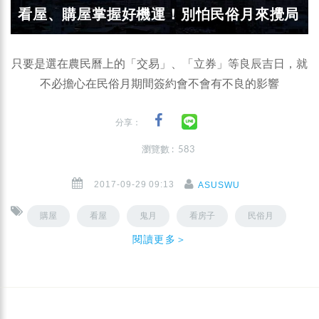
看屋、購屋掌握好機運！別怕民俗月來攪局
只要是選在農民曆上的「交易」、「立券」等良辰吉日，就
不必擔心在民俗月期間簽約會不會有不良的影響
分享：
瀏覽數 : 583
2017-09-29 09:13
ASUSWU
購屋
看屋
鬼月
看房子
民俗月
閱讀更多＞