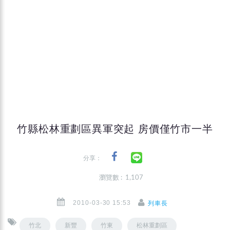
竹縣松林重劃區異軍突起 房價僅竹市一半
分享：
瀏覽數 : 1,107
2010-03-30 15:53
列車長
竹北
新豐
竹東
松林重劃區