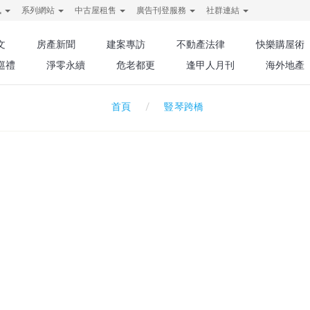
訊
系列網站
中古屋租售
廣告刊登服務
社群連結
文
房產新聞
建案專訪
不動產法律
快樂購屋術
巡禮
淨零永續
危老都更
逢甲人月刊
海外地產
豎琴跨橋
首頁