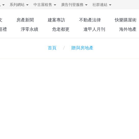
訊
系列網站
中古屋租售
廣告刊登服務
社群連結
文
房產新聞
建案專訪
不動產法律
快樂購屋術
巡禮
淨零永續
危老都更
逢甲人月刊
海外地產
贈與房地產
首頁