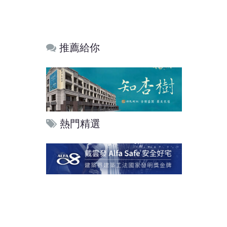
推薦給你
熱門精選