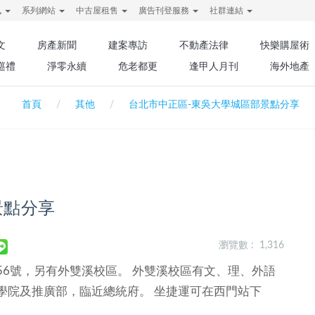
訊
系列網站
中古屋租售
廣告刊登服務
社群連結
文
房產新聞
建案專訪
不動產法律
快樂購屋術
巡禮
淨零永續
危老都更
逢甲人月刊
海外地產
首頁
其他
台北市中正區-東吳大學城區部景點分享
景點分享
瀏覽數 : 1,316
6號，另有外雙溪校區。 外雙溪校區有文、理、外語
學院及推廣部，臨近總統府。 坐捷運可在西門站下
。