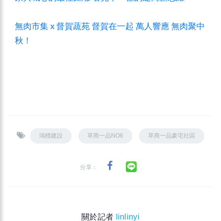
無肉市集 x 督賀蔬苑 督賀在一起 萬人響應 無肉聚中
秋！
鴻標建設
草商一品NO6
草商一品豪宅社區
分享：
關於記者
linlinyi