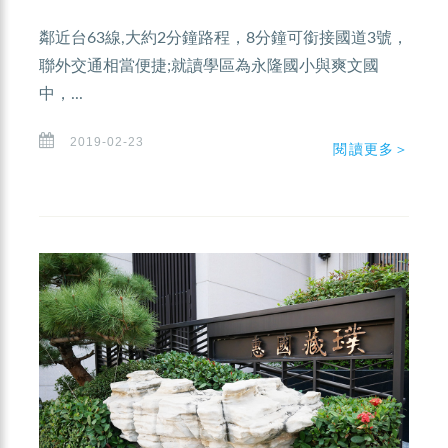
鄰近台63線,大約2分鐘路程，8分鐘可銜接國道3號，
聯外交通相當便捷;就讀學區為永隆國小與爽文國
中，...
2019-02-23
閱讀更多＞