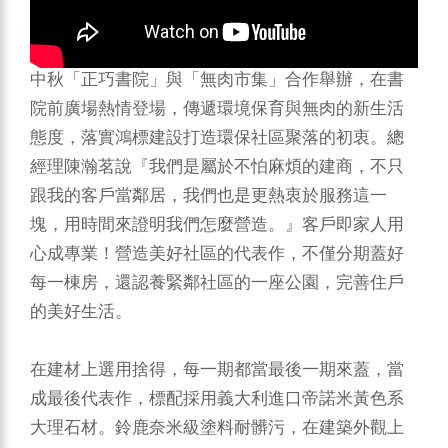
藝等，拉近人與人間的距離。
中秋「正巧書院」與「無肉市集」合作舉辦，在書
院前廣場熱情登場，傳遞環境保育與無肉的新生活
態度，落實鴻標建設打造環保社區聚落的初衷。總
經理陳瀚茗說『我們是屬於不怕麻煩的建商，不只
跟我的客戶當鄰居，我們也是更熱衷於服務這一
塊，用時間來證明我們怎麼營造。』客戶即家人用
心成專業！營造美好社區的代表作，不僅分期蓋好
每一棟房，還認養緊鄰社區的一座公園，完善住戶
的美好生活。
在建材上選用捨得，每一期都當最後一期來蓋，當
成最後代表作，標配採用義大利進口帝諾米黃色系
大理石材。鈴鹿奈米級塗料耐髒污，在建築外觀上