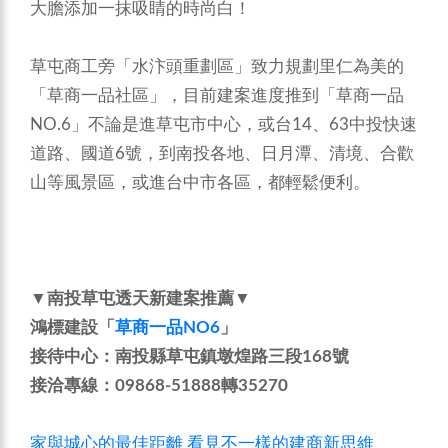
大膽添加一抹吸睛的時尚白！
草屯商工旁「水汴頭重劃區」致力規劃里仁為美的
「草商一品社區」，目前建案進度推到「草商一品
NO.6」不論是進草屯市中心，或台14、63中投快速
道路、國道6號，到南投各地、日月潭、清境、合歡
山等風景區，或進台中市各區，都輕鬆便利。
▼南投草屯透天新建案推薦​▼
鴻標建設​「
草商一品NO6​
」
接待中心：南投縣草屯鎮墩煌路三段168號
接洽專線：09868-51888轉35270
家與城心的最佳距離 看見不一樣的建商新思維