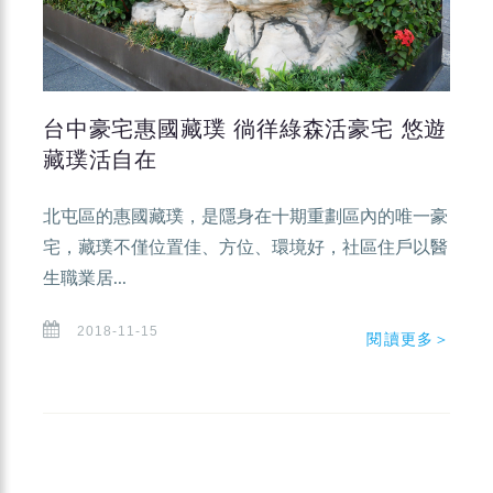
台中豪宅惠國藏璞 徜徉綠森活豪宅 悠遊
藏璞活自在
北屯區的惠國藏璞，是隱身在十期重劃區內的唯一豪
宅，藏璞不僅位置佳、方位、環境好，社區住戶以醫
生職業居...
2018-11-15
閱讀更多＞