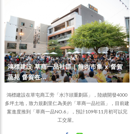
鴻標建設 草商一品社區 | 無肉市集 x 督賀
蔬苑 督賀在...
鴻標建設在草屯商工旁「水汴頭重劃區」，陸續開發4000
多坪土地，致力規劃里仁為美的「草商一品社區」，目前建
案進度推到「草商一品NO.6」，預計109年11月初可以完
工交屋。