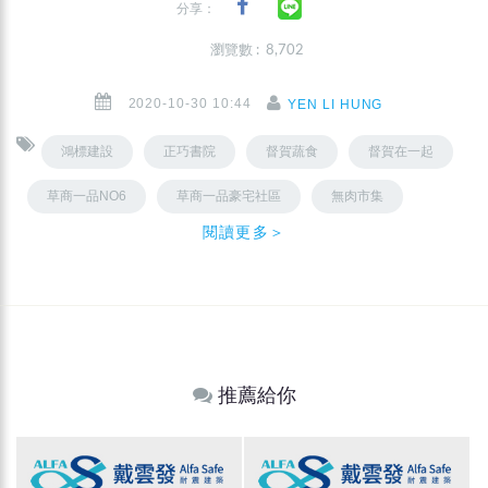
分享：
瀏覽數 : 8,702
2020-10-30 10:44
YEN LI HUNG
鴻標建設
正巧書院
督賀蔬食
督賀在一起
草商一品NO6
草商一品豪宅社區
無肉市集
閱讀更多＞
推薦給你