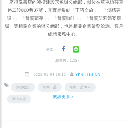
一座很像書店的鴻標建設形象辦公總部，就位在草屯鎮芬草
路二段860巷37號，其實是集結「正巧文旅」、「鴻標建
設」、「督賀蔬苑」、「督賀咖啡」、「督賀艾莉婚宴廣
場」等相關企業的辦公總部，也是相關企業業務洽詢、客戶
總體服務中心。
分享：
瀏覽數 : 1,027
2022-01-04 16:16
YEN LI HUNG
鴻標建設
草商一品
草商一品NO7
閱讀更多＞
南山大器