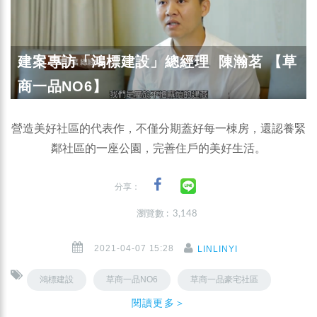
建案專訪「鴻標建設」總經理 陳瀚茗 【草
商一品NO6】
營造美好社區的代表作，不僅分期蓋好每一棟房，還認養緊
鄰社區的一座公園，完善住戶的美好生活。
分享：
瀏覽數 : 3,148
2021-04-07 15:28
LINLINYI
鴻標建設
草商一品NO6
草商一品豪宅社區
閱讀更多＞