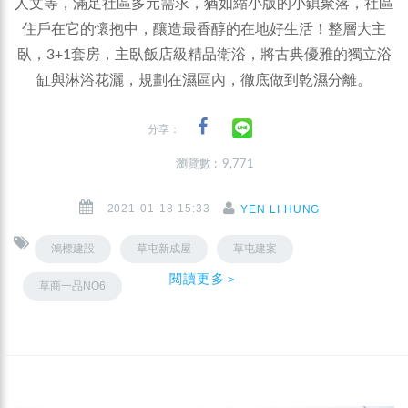
人文等，滿足社區多元需求，猶如縮小版的小鎮聚落，社區
住戶在它的懷抱中，釀造最香醇的在地好生活！整層大主
臥，3+1套房，主臥飯店級精品衛浴，將古典優雅的獨立浴
缸與淋浴花灑，規劃在濕區內，徹底做到乾濕分離。
分享：
瀏覽數 : 9,771
2021-01-18 15:33
YEN LI HUNG
鴻標建設
草屯新成屋
草屯建案
閱讀更多＞
草商一品NO6