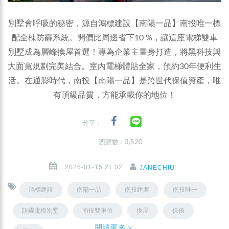
別墅會呼吸的秘密，源自鴻標建設【南陽一品】南投唯一標
配全棟防霾系統。開價比周邊省下10 %，讓這座電梯雙車
別墅成為層峰換屋首選！專為企業主量身打造，將黑科技與
大面寬規劃完美結合。室內電梯體貼全家，預約30年便利生
活。在通膨時代，南投【南陽一品】是跨世代保值資產，唯
有頂級品質，方能承載你的地位！
分享：
瀏覽數 : 3,520
2026-01-15 21:02
JANECHIU
鴻標建設
南陽一品
南投建案
南投唯一
防霾電梯別墅
南投雙車位
換屋
保值
閱讀更多＞