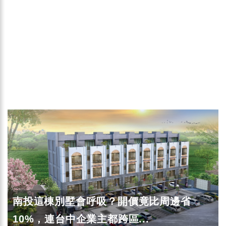
南投這棟別墅會呼吸？開價竟比周邊省
10%，連台中企業主都跨區...