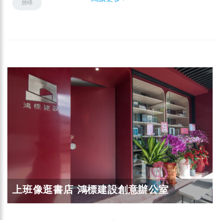
層峰
上班像逛書店 鴻標建設創意辦公室