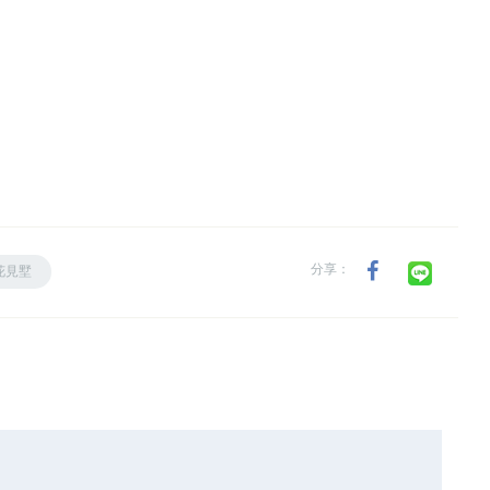
分享：
花見墅