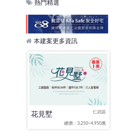
熱門精選
本建案更多資訊
花見墅
仁武區
總價：3,250~4,950萬