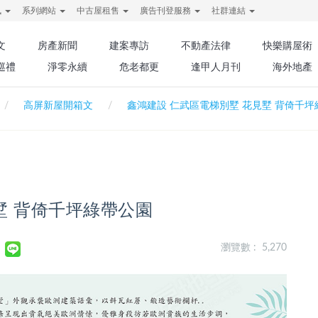
訊
系列網站
中古屋租售
廣告刊登服務
社群連結
文
房產新聞
建案專訪
不動產法律
快樂購屋術
巡禮
淨零永續
危老都更
逢甲人月刊
海外地產
高屏新屋開箱文
鑫鴻建設 仁武區電梯別墅 花見墅 背倚千坪
墅 背倚千坪綠帶公園
瀏覽數 : 5,270