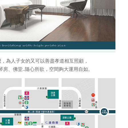
想，為人子女的又可以善盡孝道相互照顧，
房、佛堂..隨心所欲，空間夠大運用自如。