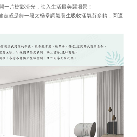
敞開一片樹影流光，映入生活最美麗場景！
健走或是舞一段太極拳調氣養生吸收涵氧芬多精，閑適