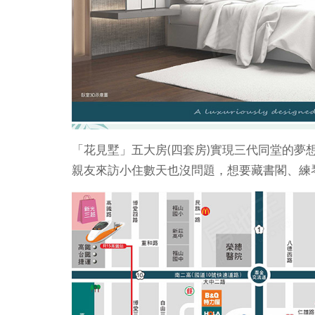
「花見墅」五大房(四套房)實現三代同堂的夢
親友來訪小住數天也沒問題，想要藏書閣、練琴