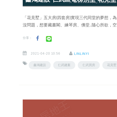
「花見墅」五大房(四套房)實現三代同堂的夢想，
沒問題，想要藏書閣、練琴房、佛堂..隨心所欲，
分享：
2021-04-20 10:56
LINLINYI
鑫鴻建設
仁武建案
仁武買房
花見墅