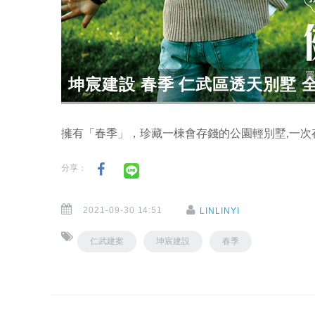
坤宸建設 春季 仁武區透天別墅
擁有「春季」，珍藏一棟會存錢的公園輕別墅,一
分享：
2021-09-30 14:51
LINLINYI
仁武建案
坤宸建設
春季