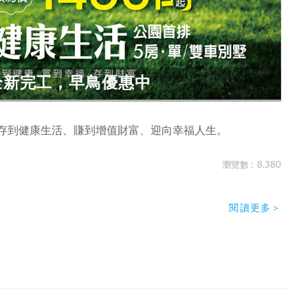
 全新完工，早鳥優惠中
次存到健康生活、賺到增值財富、迎向幸福人生。
瀏覽數 : 8,380
閱讀更多＞