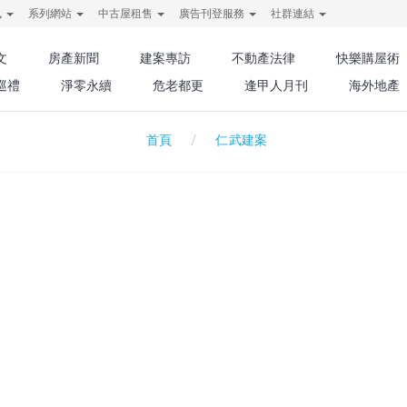
訊
系列網站
中古屋租售
廣告刊登服務
社群連結
文
房產新聞
建案專訪
不動產法律
快樂購屋術
巡禮
淨零永續
危老都更
逢甲人月刊
海外地產
仁武建案
首頁