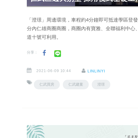
「澄璟」周邊環境，車程約4分鐘即可抵達學區登發
分內仁雄商圈商圈，商圈內有寶雅、全聯福利中心
道十號可利用。
分享：
2021-06-09 10:44
LINLINYI
仁武買房
仁武建案
澄璟