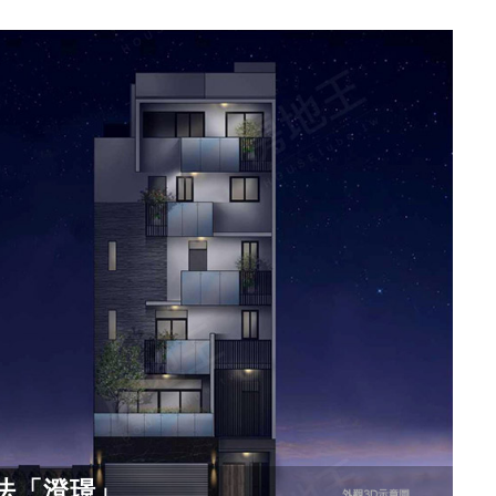
法「澄璟」