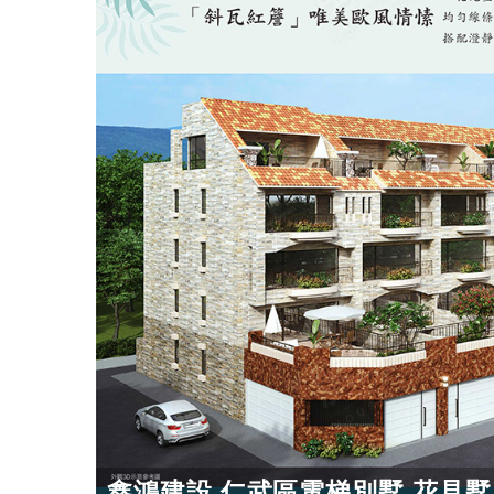
鑫鴻建設 仁武區電梯別墅 花見墅