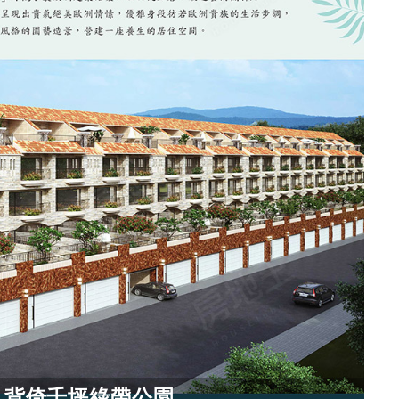
 背倚千坪綠帶公園