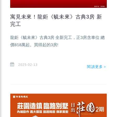
寓見未來！龍鉅《毓未來》古典3房 新
完工
龍鉅《毓未來》古典3房 全新完工，正3房含車位 總
價818萬起。買得起的3房!
2025-02-13
閱讀更多＞