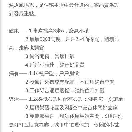
然通風採光，是住宅生活中最舒適的居家品質為設
計發展重點。
健康── 1.車庫挑高3米6，廢氣不積
2.層層3米3高度、戶戶2~4面採光，週積比
高，走廊也開窗
3.衛浴開窗，當層排氣
4.戶戶少相連，隔音好品質
獨有── 1.14種戶型，戶戶別緻
2.冷氣戶外機專門配置，不佔用陽台空間
3.工作陽台適度遮擋，維持住宅外觀
樂活── 1.28%低公設即配有公設：健身房、交誼廳
2.屋頂景觀花園及2樓空中露台休憩好去處
3.專屬露臺戶，增添住屋生活空間，6樓戶別
更可打造恬意綠廊，城市中忙裡休憩、偷閒的小世