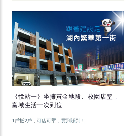
《悅站一》坐擁黃金地段、校園店墅，
富域生活一次到位
1戶抵2戶，可店可墅，買到賺到！