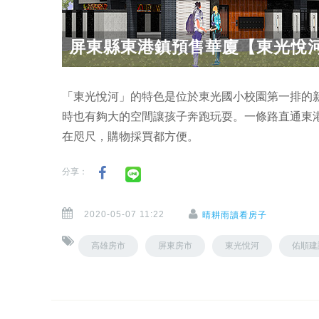
屏東縣東港鎮預售華廈【東光悅
「東光悅河」的特色是位於東光國小校園第一排的
時也有夠大的空間讓孩子奔跑玩耍。一條路直通東
在咫尺，購物採買都方便。
分享：
2020-05-07 11:22
晴耕雨讀看房子
高雄房市
屏東房市
東光悅河
佑順建