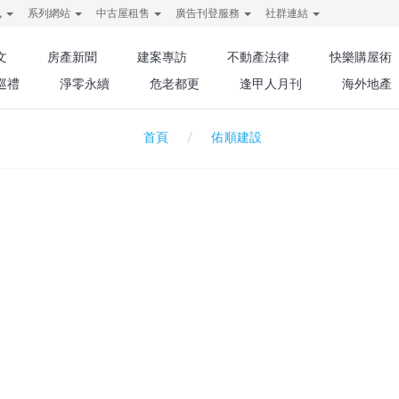
訊
系列網站
中古屋租售
廣告刊登服務
社群連結
文
房產新聞
建案專訪
不動產法律
快樂購屋術
巡禮
淨零永續
危老都更
逢甲人月刊
海外地產
佑順建設
首頁