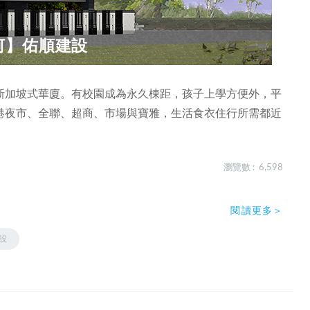
河】佑順建設
新加坡式華廈。有校園成為永久棟距，孩子上學方便外，平
港夜市、全聯、超商、市場與寶雅，生活食衣住行所需都近
瀏覽數 : 6,598
閱讀更多＞
設