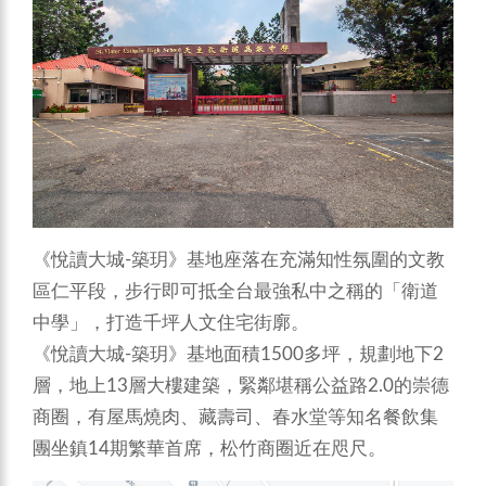
《悅讀大城-築玥》基地座落在充滿知性氛圍的文教
區仁平段，步行即可抵全台最強私中之稱的「衛道
中學」，打造千坪人文住宅街廓。
《悅讀大城-築玥》基地面積1500多坪，規劃地下2
層，地上13層大樓建築，緊鄰堪稱公益路2.0的崇德
商圈，有屋馬燒肉、藏壽司、春水堂等知名餐飲集
團坐鎮14期繁華首席，松竹商圈近在咫尺。