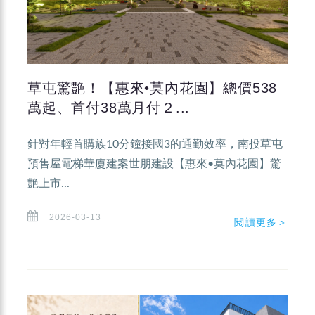
草屯驚艶！【惠來•莫內花園】總價538
萬起、首付38萬月付２...
針對年輕首購族10分鐘接國3的通勤效率，南投草屯
預售屋電梯華廈建案世朋建設【惠來•莫內花園】驚
艶上市...
2026-03-13
閱讀更多＞