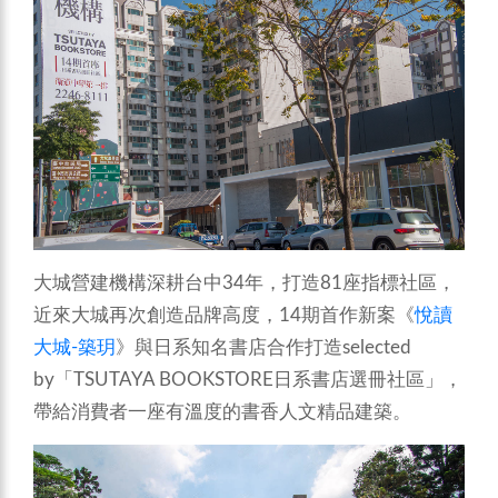
大城營建機構深耕台中34年，打造81座指標社區，
近來大城再次創造品牌高度，14期首作新案《
悅讀
大城-築玥
》與日系知名書店合作打造selected
by「TSUTAYA BOOKSTORE日系書店選冊社區」，
帶給消費者一座有溫度的書香人文精品建築。