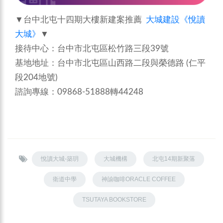
▼台中北屯十四期大樓新建案推薦
大城建設《悅讀
大城》
▼
接待中心：台中市北屯區松竹路三段39號
基地地址：台中市北屯區山西路二段與榮德路 (仁平
段204地號)
諮詢專線：09868-51888轉44248
悅讀大城-築玥
大城機構
北屯14期新聚落
衛道中學
神諭咖啡ORACLE COFFEE
TSUTAYA BOOKSTORE