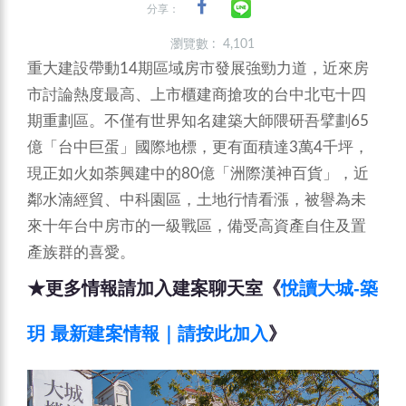
分享：
瀏覽數 : 4,101
重大建設帶動14期區域房市發展強勁力道，近來房
市討論熱度最高、上市櫃建商搶攻的台中北屯十四
期重劃區。不僅有世界知名建築大師隈研吾擘劃65
億「台中巨蛋」國際地標，更有面積達3萬4千坪，
現正如火如荼興建中的80億「洲際漢神百貨」，近
鄰水湳經貿、中科園區，土地行情看漲，被譽為未
來十年台中房市的一級戰區，備受高資產自住及置
產族群的喜愛。
★更多情報請加入建案聊天室《
悅讀大城-築
玥 最新建案情報｜請按此加入
》