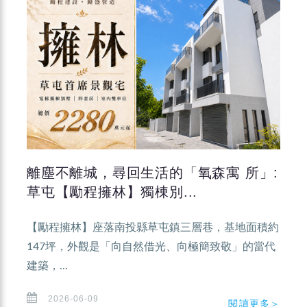
離塵不離城，尋回生活的「氧森寓 所」:
草屯【勵程擁林】獨棟別...
【勵程擁林】座落南投縣草屯鎮三層巷，基地面積約
147坪，外觀是「向自然借光、向極簡致敬」的當代
建築，...
2026-06-09
閱讀更多＞