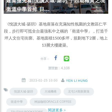
建案搶先看|悅讀大城-築玥 十四期權貴之境
衛道中學首排 日...
《悅讀大城-築玥》基地座落在充滿知性氛圍的文教區仁平
段，步行即可抵全台最強私中之稱的「衛道中學」，打造千
坪人文住宅街廓。基地面積1500多坪，規劃地下2層，地上
13層大樓建築。
分享：
瀏覽數 : 4,108
2023-02-25 10:00
YEN LI HUNG
悅讀大城-築玥
大城機構
北屯14期新聚落
衛道中學
神諭咖啡ORACLE COFFEE
閱讀更多＞
TSUTAYA BOOKSTORE