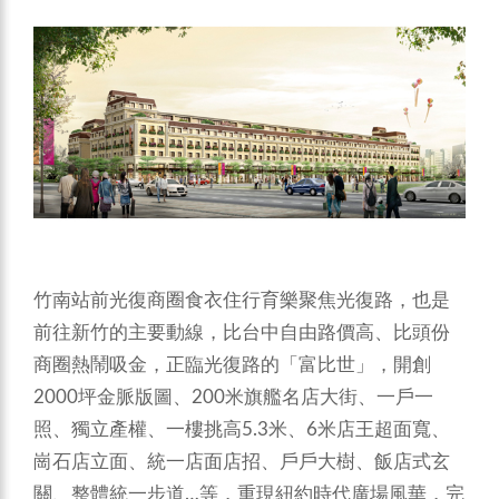
竹南站前光復商圈食衣住行育樂聚焦光復路，也是
前往新竹的主要動線，比台中自由路價高、比頭份
商圈熱鬧吸金，正臨光復路的「富比世」，開創
2000坪金脈版圖、200米旗艦名店大街、一戶一
照、獨立產權、一樓挑高5.3米、6米店王超面寬、
崗石店立面、統一店面店招、戶戶大樹、飯店式玄
關、整體統一步道…等，重現紐約時代廣場風華，完