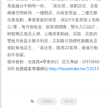
美超越台中精明一街。
「富比世」規劃店住、店套
兩種空間格局，一樓開店、出租皆受益，二樓完整
住家規劃，事業家庭好得意，或以9大套房當上包租
公/婆，每月收租金、財富穩穩賺，雙出入口設計，
輕鬆獨立進店人潮、上樓房客動線。店面、店套的
雙效月收益大勝月利息，立刻吸引指標性旗艦名店
進駐角地店王，「富比世」限席22富商，搶進行動
刻不容緩。
接待會館：光復路•華東街口 店王專線：(037)460-
200
免費建案專屬網址:
http://housetube.tw/13513
上磊建設
富比世