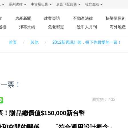
訊
系列網站
中古屋租售
廣告刊登服務
社群連結
文
房產新聞
建案專訪
不動產法律
快樂購屋術
巡禮
淨零永續
危老都更
逢甲人月刊
海外地產
首頁
其他
2012新秀設計師，投下你最愛的一票！
的一票！
瀏覽數 : 433
！贈品總價值$150,000新台幣
者和空間的關係」、「符合通用設計概念」