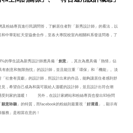
及粉絲專頁進行民調問答，了解居住者對「新秀設計師」的看法，以
並和中華彩虹天堂協會合作，至各大專院校室內相關科系發送問卷，了
3%的學生認為新秀設計師應具備「
創意
」，其次為應具備「熱情」佔
為「具有創意和無限熱忱」的設計師，並且能注重「環保」和「機能」。淡
對「社會有貢獻」的設計師，所設計出來的作品，能夠讓居住者感到舒
意見，希望自己成為和藹可親給人溫暖的設計師，並且設計出符合潮
感受到家的溫暖！
另外，在設計家網站和粉絲專頁也發出93份問
「
願意聆聽
」的特質，而facebook的粉絲則最重視「
好溝通
」，顯示有
師服務」是相當在意的！