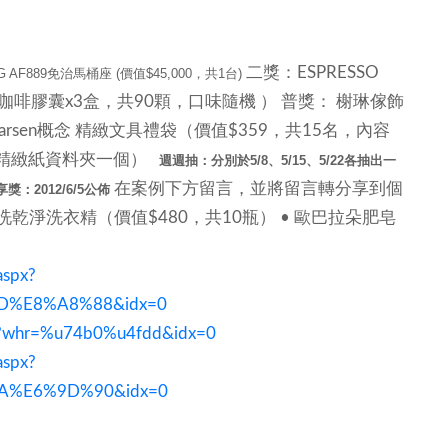
二獎：ESPRESSO
AF889免治馬桶座 (價值$45,000，共1台)
含咖啡膠囊x3盒，共90顆，口味隨機 ） 普獎： 榭琳傢飾
+Larsen概念 精緻文具禮袋（價值$359，共15名，內容
念精緻紙資料夾一個）
週週抽：分別於5/8、5/15、5/22各抽出一
在案例下方留言，並將留言轉分享到個
享獎：2012/6/5公佈
乾淨洗衣精（價值$480，共10瓶） • 歐巴拉朵肥皂
aspx?
%E8%A8%88&idx=0
px?whr=%u74b0%u4fdd&idx=0
aspx?
A%E6%9D%90&idx=0