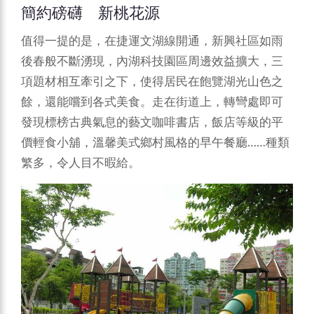
簡約磅礴 新桃花源
值得一提的是，在捷運文湖線開通，新興社區如雨
後春般不斷湧現，內湖科技園區周邊效益擴大，三
項題材相互牽引之下，使得居民在飽覽湖光山色之
餘，還能嚐到各式美食。走在街道上，轉彎處即可
發現標榜古典氣息的藝文咖啡書店，飯店等級的平
價輕食小舖，溫馨美式鄉村風格的早午餐廳……種類
繁多，令人目不暇給。