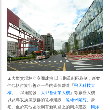
▲大型賣場林立商圈成熟
以五期重劃區為例，新案
件包括位於行善路一帶的崇偉營造「
飛天科技大
樓
」、煌達開發「
大都會企業大樓
」等廠辦大樓，
以及專攻換屋族群的遠雄建設「
遠雄米蘭苑
」豪
宅。至於其他區段則有新明路上的興洋建設「
興洋