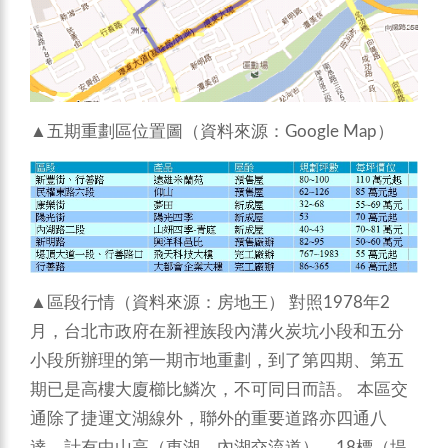
▲五期重劃區位置圖（資料來源：Google Map）
▲區段行情（資料來源：房地王）
對照1978年2
月，台北市政府在新裡族段內溝火炭坑小段和五分
小段所辦理的第一期市地重劃，到了第四期、第五
期已是高樓大廈櫛比鱗次，不可同日而語。 本區交
通除了捷運文湖線外，聯外的重要道路亦四通八
達，計有中山高（東湖、內湖交流道）、18標（堤