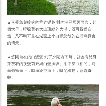
▲享受魚兒咬鈎的垂釣樂趣
對內湖區居民而言，起
個大早，呼吸著有大山環繞的大湖，既可親近自
然，又不時可見在湖面上小白鷺悠哉的在湖畔覓食
的情景。
▲悠閒自在的白鷺鷥
到了夕陽西下時，就會看見身
穿灰衣的夜鷺前來與白鷺換班。湖中灰白相間，時
而俯衝而下，時而凌空而上，瞬間移動，蔚為奇
觀。