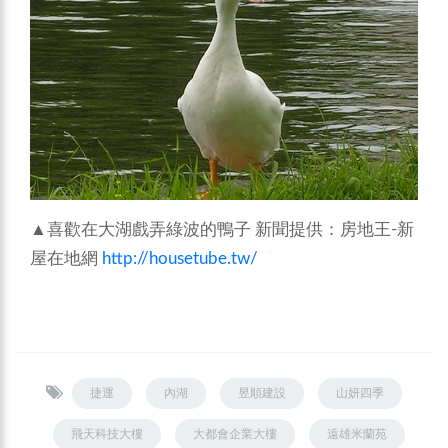
▲喜歡在大湖戲弄綠波的鴨子
新聞提供：房地王-新
屋在地網
http://housetube.tw/
捷運
內湖
昱順建設
山妍四季
飛天科技大樓
大都會企業大樓
遠雄米蘭苑