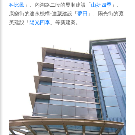
科比邑
」、內湖路二段的昱順建設「
山妍四季
」、
康樂街的達永機構-達葳建設「
夢田
」、陽光街的藏
美建設「
陽光四季
」等新建案。