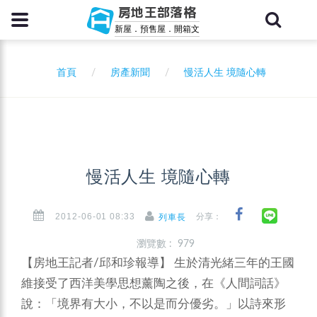
房地王部落格
新屋．預售屋．開箱文
首頁
房產新聞
慢活人生 境隨心轉
慢活人生 境隨心轉
2012-06-01 08:33
分享：
列車長
瀏覽數 : 979
【房地王記者/邱和珍報導】 生於清光緒三年的王國
維接受了西洋美學思想薰陶之後，在《人間詞話》
說：「境界有大小，不以是而分優劣。」以詩來形