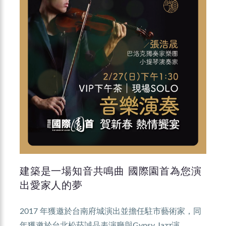
建築是一場知音共鳴曲 國際園首為您演
出愛家人的夢
2017 年獲邀於台南府城演出並擔任駐市藝術家，同
年獲邀於台北松菸誠品表演廳與Gypsy Jazz演...