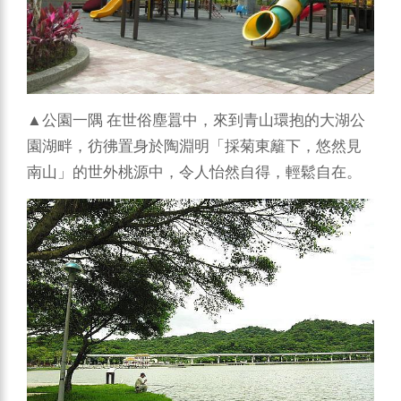
▲公園一隅
在世俗塵囂中，來到青山環抱的大湖公
園湖畔，彷彿置身於陶淵明「採菊東籬下，悠然見
南山」的世外桃源中，令人怡然自得，輕鬆自在。