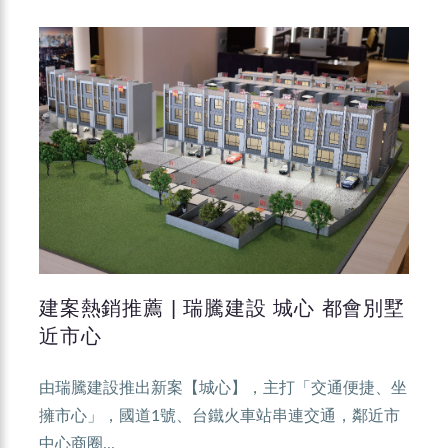
建案熱銷推薦 | 瑞騰建設 城心 都會別墅
近市心
由瑞騰建設推出新案【城心】，主打「交通便捷、坐
擁市心」，國道1號、台鐵火車站串連交通，鄰近市
中心商圈...