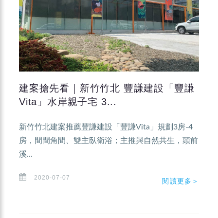
建案搶先看｜新竹竹北 豐謙建設「豐謙
Vita」水岸親子宅 3...
新竹竹北建案推薦豐謙建設「豐謙Vita」規劃3房-4
房，間間角間、雙主臥衛浴；主推與自然共生，頭前
溪...
2020-07-07
閱讀更多＞