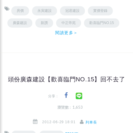
房價
永寅建設
冠君建設
實價登錄
廣森建設
新讚
中正帝苑
歡喜臨門NO.15
閱讀更多＞
頭份廣森建設【歡喜臨門NO.15】回不去了
分享：
瀏覽數 : 1,653
2012-06-29 18:01
列車長