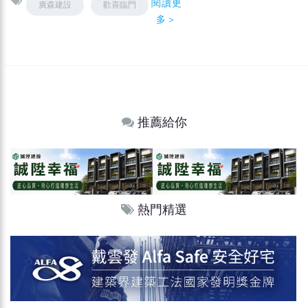
閱讀更
廣森建設
歡喜臨門
多＞
推薦給你
熱門精選