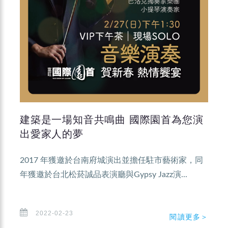
建築是一場知音共鳴曲 國際園首為您演
出愛家人的夢
2017 年獲邀於台南府城演出並擔任駐市藝術家，同
年獲邀於台北松菸誠品表演廳與Gypsy Jazz演...
2022-02-23
閱讀更多＞