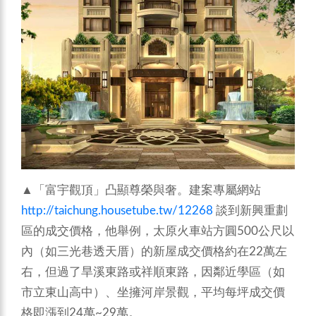
▲「富宇觀頂」凸顯尊榮與奢。建案專屬網站
http://taichung.housetube.tw/12268
談到新興重劃
區的成交價格，他舉例，太原火車站方圓500公尺以
內（如三光巷透天厝）的新屋成交價格約在22萬左
右，但過了旱溪東路或祥順東路，因鄰近學區（如
市立東山高中）、坐擁河岸景觀，平均每坪成交價
格即漲到24萬~29萬。