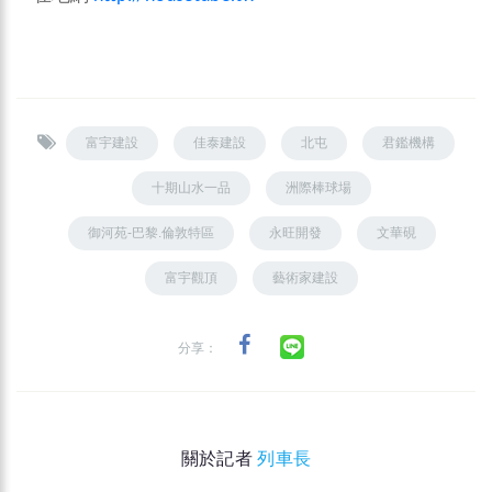
富宇建設
佳泰建設
北屯
君鑑機構
十期山水一品
洲際棒球場
御河苑-巴黎.倫敦特區
永旺開發
文華硯
富宇觀頂
藝術家建設
分享：
關於記者
列車長