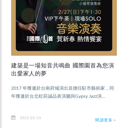
建築是一場知音共鳴曲 國際園首為您演
出愛家人的夢
2017 年獲邀於台南府城演出並擔任駐市藝術家，同
年獲邀於台北松菸誠品表演廳與Gypsy Jazz演...
2022-02-23
閱讀更多＞