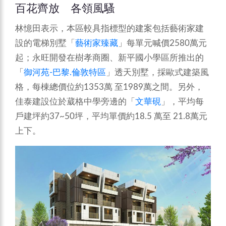
百花齊放 各領風騷
林憶田表示，本區較具指標型的建案包括藝術家建
設的電梯別墅「
藝術家臻藏
」每單元喊價2580萬元
起；永旺開發在樹孝商圈、新平國小學區所推出的
「
御河苑-巴黎.倫敦特區
」透天別墅，採歐式建築風
格，每棟總價位約1353萬 至1989萬之間。另外，
佳泰建設位於葳格中學旁邊的「
文華硯
」，平均每
戶建坪約37~50坪，平均單價約18.5 萬至 21.8萬元
上下。