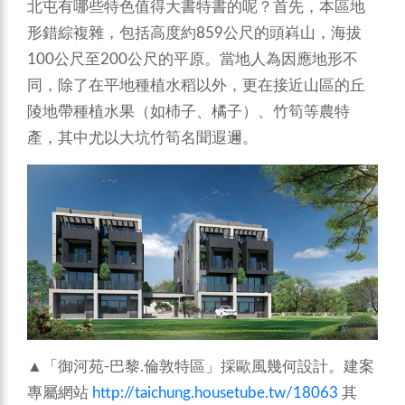
北屯有哪些特色值得大書特書的呢？首先，本區地
形錯綜複雜，包括高度約859公尺的頭嵙山，海拔
100公尺至200公尺的平原。當地人為因應地形不
同，除了在平地種植水稻以外，更在接近山區的丘
陵地帶種植水果（如杮子、橘子）、竹筍等農特
產，其中尤以大坑竹筍名聞遐邇。
▲「御河苑-巴黎.倫敦特區」採歐風幾何設計。建案
專屬網站
http://taichung.housetube.tw/18063
其