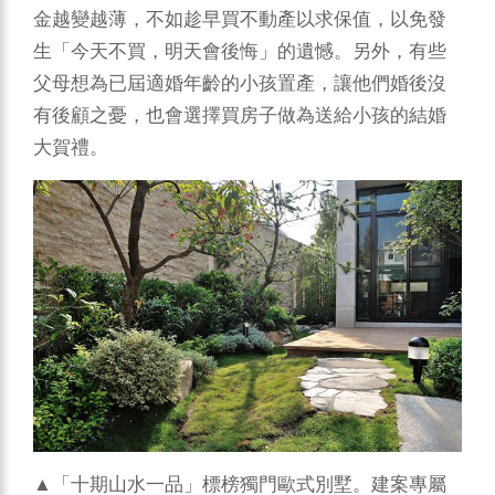
金越變越薄，不如趁早買不動產以求保值，以免發
生「今天不買，明天會後悔」的遺憾。另外，有些
父母想為已屆適婚年齡的小孩置產，讓他們婚後沒
有後顧之憂，也會選擇買房子做為送給小孩的結婚
大賀禮。
▲「十期山水一品」標榜獨門歐式別墅。建案專屬