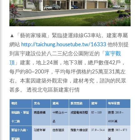
▲「藝術家臻藏」緊臨捷運綠線G3車站。建案專屬
網站
http://taichung.housetube.tw/16333
他特別提
到富宇建設位於八二三紀念公園附近的「
富宇觀
頂
」建案，地上24層，地下3層，總戶數僅42戶，
每戶約80~200坪，平均每坪價格約25萬至31萬左
右。本案因建築外觀宏偉，建材考究，諮詢的民眾
甚多。
透視北屯區新建案行情