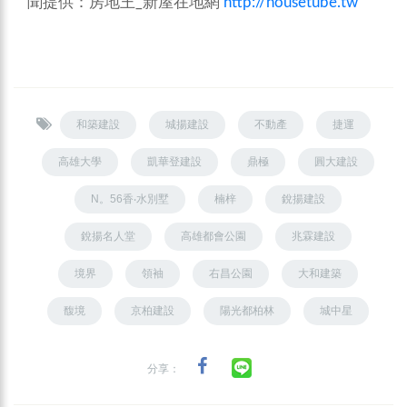
聞提供：房地王_新屋在地網
http://housetube.tw
和築建設
城揚建設
不動產
捷運
高雄大學
凱華登建設
鼎極
圓大建設
N。56香‧水別墅
楠梓
銳揚建設
銳揚名人堂
高雄都會公園
兆霖建設
境界
領袖
右昌公園
大和建築
馥境
京柏建設
陽光都柏林
城中星
分享：