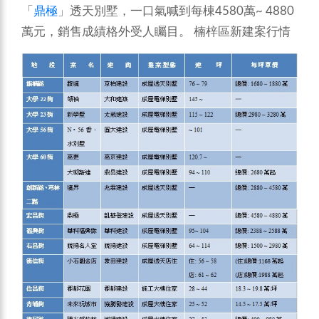
「
鼎極
」透天別墅，一口氣喊到每棟4580萬~ 4880
萬元，銷售成績格外受人矚目。
楠梓區新建案行情