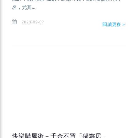
名，尤其...
2023-09-07
閱讀更多＞
快樂購屋術－千金不買「礙鄰居」