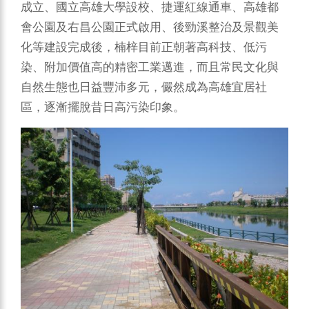
成立、國立高雄大學設校、捷運紅線通車、高雄都
會公園及右昌公園正式啟用、後勁溪整治及景觀美
化等建設完成後，楠梓目前正朝著高科技、低污
染、附加價值高的精密工業邁進，而且常民文化與
自然生態也日益豐沛多元，儼然成為高雄宜居社
區，逐漸擺脫昔日高污染印象。