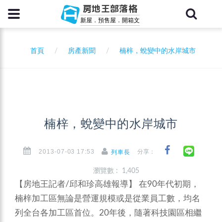
房地王部落格
新屋．預售屋．開箱文
首頁
房產新聞
楠梓，蛻變中的水岸城市
楠梓，蛻變中的水岸城市
2013-07-03 17:53
分享：
列車長
瀏覽數 : 1,405
【房地王記者/邱和珍高雄報導】
在90年代初期，
楠梓加工區無論是營運規模或是從業員工數，均名
列全台各加工區首位。20年後，隨著科技園區相繼