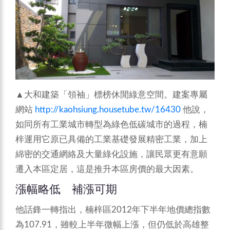
▲大和建築「領袖」標榜休閒綠意空間。建案專屬
網站
http://kaohsiung.housetube.tw/16430
他說，
如同所有工業城市轉型為綠色低碳城市的過程，楠
梓運用它原已具備的工業基礎發展精密工業，加上
綿密的交通網絡及大量綠化設施，讓民眾更有意願
遷入本區定居，這是推升本區房價的最大因素。
漲幅略低 補漲可期
他話鋒一轉指出，楠梓區2012年下半年地價總指數
為107.91，雖較上半年微幅上漲，但仍低於高雄整