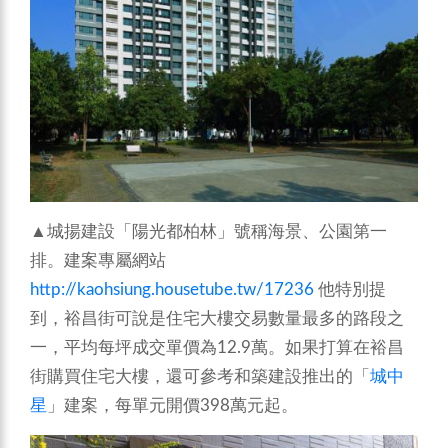
▲城揚建設「陽光都柏林」號稱海景、公園第一
排。建案專屬網站
http://kaohsiung.housetube.tw/17236
他特別提
到，裕昌街可說是住宅大樓交易數量最多的路段之
一，平均每坪成交單價為12.9萬。如果打算在裕昌
街購買住宅大樓，還可參考和築建設推出的「
城中
星
」建案，每單元開價398萬元起。