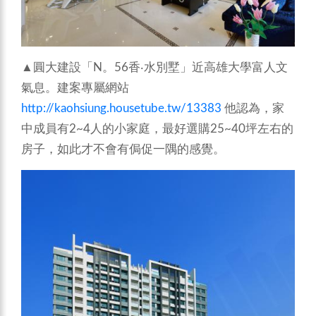
▲圓大建設「N。56香‧水別墅」近高雄大學富人文
氣息。建案專屬網站
http://kaohsiung.housetube.tw/13383
他認為，家
中成員有2~4人的小家庭，最好選購25~40坪左右的
房子，如此才不會有侷促一隅的感覺。