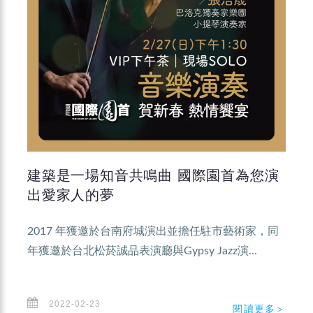
建築是一場知音共鳴曲 國際園首為您演
出愛家人的夢
2017 年獲邀於台南府城演出並擔任駐市藝術家，同
年獲邀於台北松菸誠品表演廳與Gypsy Jazz演...
2022-02-23
閱讀更多＞