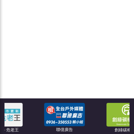
聯億廣告
創綠碳權科技