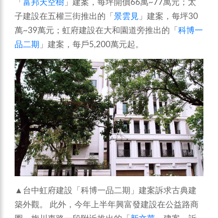
「
富邦天空樹
」建案，每坪開價66萬~77萬元；太
子建設在五權三街推出的「
景雲見
」建案，每坪30
萬~39萬元；虹府建設在大和園道旁推出的「
科博一
品二期
」建案，每戶5,200萬元起。
▲台中虹府建設「科博一品二期」建案訴求古典建
築外觀。
此外，今年上半年興富發建設在公益路商