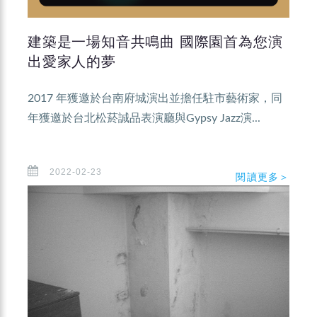
建築是一場知音共鳴曲 國際園首為您演
出愛家人的夢
2017 年獲邀於台南府城演出並擔任駐市藝術家，同
年獲邀於台北松菸誠品表演廳與Gypsy Jazz演...
2022-02-23
閱讀更多＞