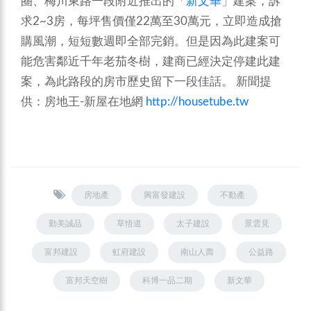
圈、梅川東路一段附近推出的「
新文華
」建案，訴
求2~3房，每坪售價僅22萬至30萬元，立即造成搶
購風潮，短短數週即全部完銷。但是因為此建案可
能危害鄰近千年老茄冬樹，建商已經決定停建此建
案，為此路段的房市歷史留下一段佳話。
新聞提
供：房地王-新屋在地網
http://housetube.tw
房地產
興富發建設
不動產
勤美誠品
草悟道
太子建設
景雲見
富邦建設
虹府建設
南山人壽
公益路
富邦天空樹
科博一品二期
新文華